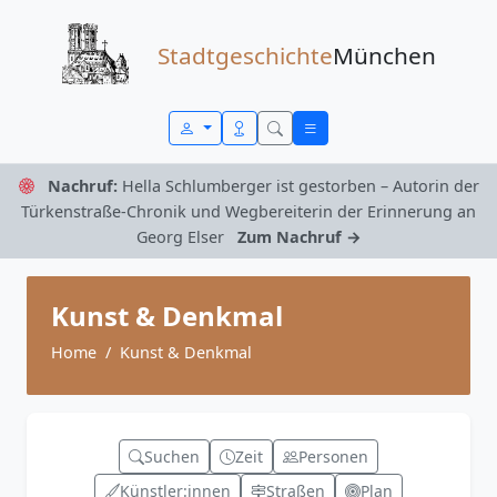
Zum Inhalt springen
Stadtgeschichte
München
Nachruf:
Hella Schlumberger ist gestorben – Autorin der
Türkenstraße-Chronik und Wegbereiterin der Erinnerung an
Georg Elser
Zum Nachruf →
Kunst & Denkmal
Home
Kunst & Denkmal
Suchen
Zeit
Personen
Künstler:innen
Straßen
Plan