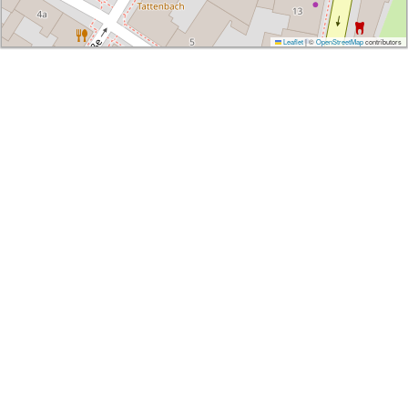
Leaflet
|
©
OpenStreetMap
contributors