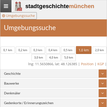
Stadtgeschichte-
stadtgeschichte
münchen
München
Umgebungssuche
Umgebungssuche
1,0 km
0,1 km
0,2 km
0,3 km
0,4 km
0,5 km
2,0 km
3,0 km
4,0 km
5,0 km
lng: 11.5650866, lat: 48.126385 |
Position
|
KGP
|
Geschichte
Bauwerke
Denkmäler
Gedenkorte / Erinnerungszeichen