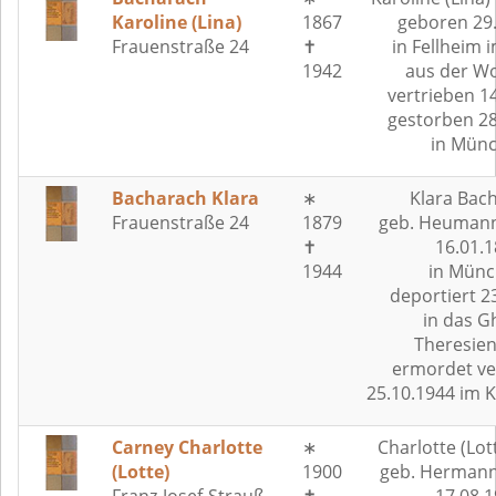
Karoline (Lina)
1867
geboren 29
Frauenstraße 24
✝
in Fellheim i
1942
aus der W
vertrieben 1
gestorben 28
in Mün
Bacharach Klara
∗
Klara Bac
Frauenstraße 24
1879
geb. Heumann
✝
16.01.
1944
in Münc
deportiert 2
in das G
Theresien
ermordet ve
25.10.1944 im 
Carney Charlotte
∗
Charlotte (Lot
(Lotte)
1900
geb. Hermann