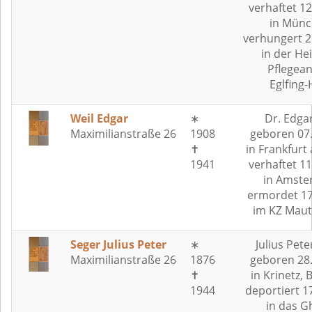
verhaftet 1
in Münc
verhungert 2
in der Hei
Pflegean
Eglfing
Weil Edgar
∗
Dr. Edga
Maximilianstraße 26
1908
geboren 07
✝
in Frankfurt
1941
verhaftet 1
in Amste
ermordet 17
im KZ Mau
Seger Julius Peter
∗
Julius Pete
Maximilianstraße 26
1876
geboren 28
✝
in Krinetz,
1944
deportiert 1
in das G