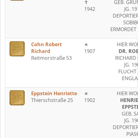
✝
GEB. GRÜ
1942
JG. 19
DEPORTIER
SOBIB
ERMORDET 3
Cohn Robert
∗
HIER WO
Richard
1907
DR. RO
Reitmorstraße 53
RICHARD
JG. 19
FLUCHT 
ENGL
Eppstein Henriette
∗
HIER WO
Thierschstraße 25
1902
HENRIE
EPPST
GEB. S
JG. 19
DEPORTIER
PIAS