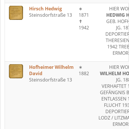
Hirsch Hedwig
∗
HIER WO
Steinsdorfstraße 13
1871
HEDWIG H
✝
GEB. HOF
1942
JG. 18
DEPORTIER
THERESIE
1942 TRE
ERMOR
Hofheimer Wilhelm
∗
HIER WO
David
1882
WILHELM H
Steinsdorfstraße 13
JG. 18
VERHAFTET 1
GEFÄNGNIS 
ENTLASSEN 1
FLUCHT 19
DEPORTIER
LODZ / LITZ
ERMOR