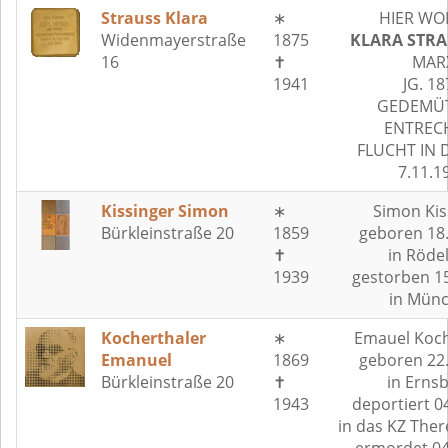
Strauss Klara
∗
HIER WO
Widenmayerstraße
1875
KLARA STRA
16
✝
MAR
1941
JG. 18
GEDEMÜT
ENTREC
FLUCHT IN 
7.11.1
Kissinger Simon
∗
Simon Kis
Bürkleinstraße 20
1859
geboren 18
✝
in Röde
1939
gestorben 1
in Mün
Kocherthaler
∗
Emauel Koch
Emanuel
1869
geboren 22
Bürkleinstraße 20
✝
in Erns
1943
deportiert 0
in das KZ Ther