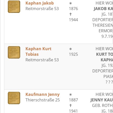
Kaphan Jakob
∗
HIER WO
Reitmorstraße 53
1876
JAKOB K
✝
JG. 18
1944
DEPORTIER
THERESIE
ERMOR
9.7.1
Kaphan Kurt
∗
HIER WO
Tobias
1925
KURT TO
Reitmorstraße 53
KAPH
JG. 19
DEPORTIER
PIAS
? ? ?
Kaufmann Jenny
∗
HIER WO
Thierschstraße 25
1887
JENNY KA
✝
GEB. ROTH
1941
JG. 18