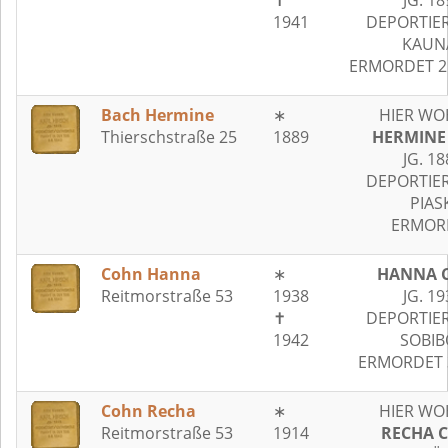
✝
JG. 18
1941
DEPORTIER
KAUN
ERMORDET 25
Bach Hermine
∗
HIER WO
Thierschstraße 25
1889
HERMINE
JG. 18
DEPORTIER
PIAS
ERMOR
Cohn Hanna
∗
HANNA 
Reitmorstraße 53
1938
JG. 19
✝
DEPORTIER
1942
SOBIB
ERMORDET 3
Cohn Recha
∗
HIER WO
Reitmorstraße 53
1914
RECHA 