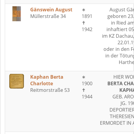
Gänswein August
∗
August Gä
Müllerstraße 34
1891
geboren 23
✝
in Ried a
1942
inhaftiert 0
im KZ Dachau
22.01.
oder in den 
in der Tötun
Harth
Kaphan Berta
∗
HIER WO
Charlotte
1900
BERTA CHA
Reitmorstraße 53
✝
KAPH
1944
GEB. AR
JG. 19
DEPORTIER
THERESIE
ERMORDET IN 