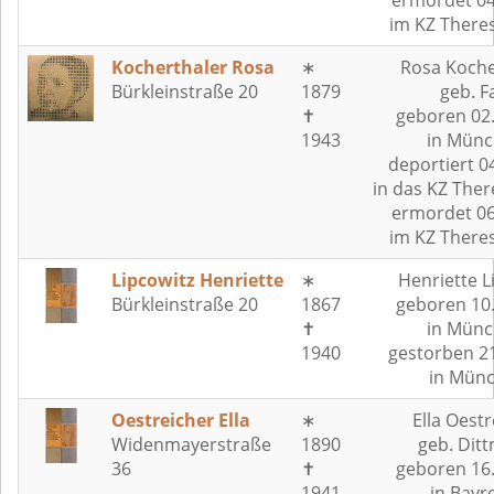
ermordet 04
im KZ There
Kocherthaler Rosa
∗
Rosa Koche
Bürkleinstraße 20
1879
geb. Fa
✝
geboren 02
1943
in Münc
deportiert 0
in das KZ Ther
ermordet 06
im KZ There
Lipcowitz Henriette
∗
Henriette L
Bürkleinstraße 20
1867
geboren 10
✝
in Münc
1940
gestorben 2
in Mün
Oestreicher Ella
∗
Ella Oestr
Widenmayerstraße
1890
geb. Dit
36
✝
geboren 16
1941
in Bayr