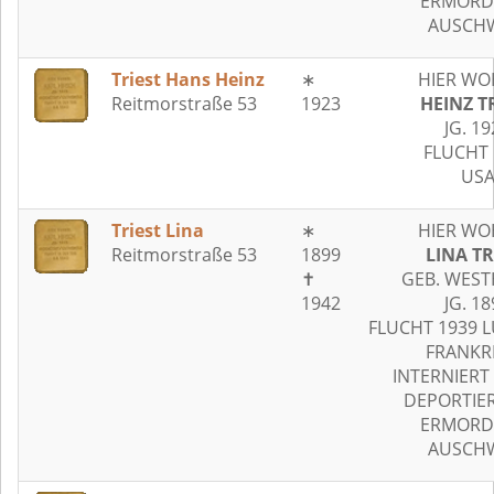
ERMORDE
AUSCHW
Triest Hans Heinz
∗
HIER WO
Reitmorstraße 53
1923
HEINZ T
JG. 19
FLUCHT 
US
Triest Lina
∗
HIER WO
Reitmorstraße 53
1899
LINA TR
✝
GEB. WEST
1942
JG. 18
FLUCHT 1939 
FRANKR
INTERNIERT
DEPORTIER
ERMORDE
AUSCHW