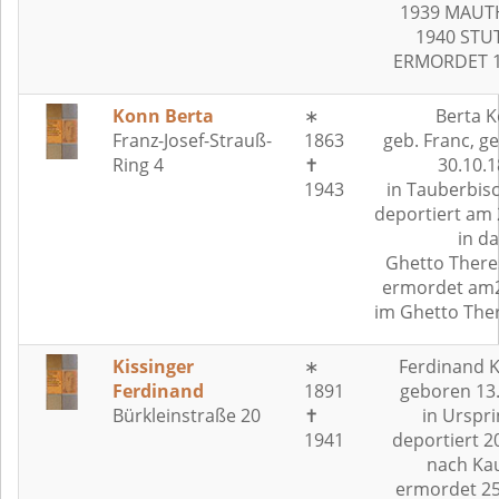
1939 MAUT
1940 STU
ERMORDET 1
Konn Berta
∗
Berta 
Franz-Josef-Strauß-
1863
geb. Franc, 
Ring 4
✝
30.10.
1943
in Tauberbis
deportiert am 
in da
Ghetto There
ermordet am2
im Ghetto The
Kissinger
∗
Ferdinand K
Ferdinand
1891
geboren 13
Bürkleinstraße 20
✝
in Urspr
1941
deportiert 2
nach Ka
ermordet 25