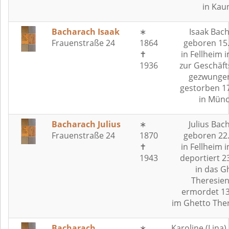
in Kau
Bacharach Isaak
∗
Isaak Bac
Frauenstraße 24
1864
geboren 15
✝
in Fellheim i
1936
zur Geschäf
gezwungen
gestorben 1
in Mün
Bacharach Julius
∗
Julius Bac
Frauenstraße 24
1870
geboren 22
✝
in Fellheim i
1943
deportiert 2
in das G
Theresien
ermordet 13
im Ghetto The
Bacharach
∗
Karoline (Lina