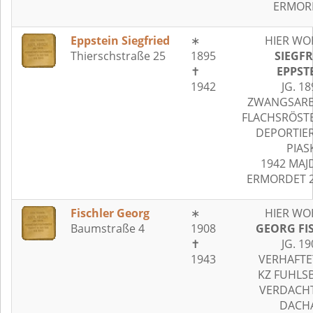
ERMOR
Eppstein Siegfried
∗
HIER WO
Thierschstraße 25
1895
SIEGFR
✝
EPPST
1942
JG. 18
ZWANGSARBE
FLACHSRÖST
DEPORTIER
PIAS
1942 MAJ
ERMORDET 2
Fischler Georg
∗
HIER WO
Baumstraße 4
1908
GEORG FI
✝
JG. 19
1943
VERHAFTE
KZ FUHLS
VERDACHT
DACH