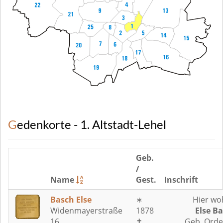
Gedenkorte - 1. Altstadt-Lehel
Geb.
/
Name
Gest.
Inschrift
Basch Else
∗
Hier wo
Widenmayerstraße
1878
Else B
16
✝
Geb. Orde