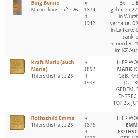
Bing Benno
∗
Benno B
Maximilianstraße 26
1874
geboren 22
✝
in Würz
1942
verhaftet 0
in La Ferté-
Frankre
ermordet 21
im KZ Aus
Kraft Marie (auch
∗
HIER WO
Maria)
1852
MARIE K
Thierschstraße 26
✝
GEB. KA
1938
JG. 18
GEDEMÜT
ENTREC
TOT 25. JU
Rothschild Emma
∗
HIER WO
Thierschstraße 26
1876
EMM
✝
ROTHSC