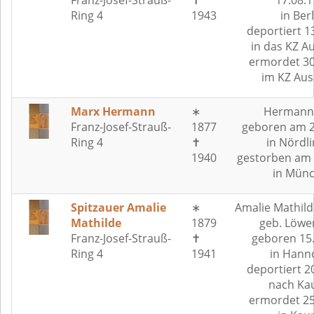
Franz-Josef-Strauß-
✝
17.08.
Ring 4
1943
in Berl
deportiert 1
in das KZ A
ermordet 30
im KZ Aus
Marx Hermann
∗
Hermann
Franz-Josef-Strauß-
1877
geboren am 2
Ring 4
✝
in Nördl
1940
gestorben am 
in Mün
Spitzauer Amalie
∗
Amalie Mathild
Mathilde
1879
geb. Löwe
Franz-Josef-Strauß-
✝
geboren 15
Ring 4
1941
in Hann
deportiert 2
nach Ka
ermordet 25