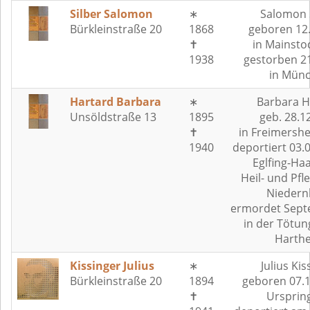
Silber Salomon
∗
Salomon 
Bürkleinstraße 20
1868
geboren 12
✝
in Mainsto
1938
gestorben 2
in Mün
Hartard Barbara
∗
Barbara H
Unsöldstraße 13
1895
geb. 28.1
✝
in Freimershei
1940
deportiert 03.
Eglfing-Haa
Heil- und Pfl
Niedern
ermordet Sept
in der Tötun
Harth
Kissinger Julius
∗
Julius Kis
Bürkleinstraße 20
1894
geboren 07.1
✝
Ursprin