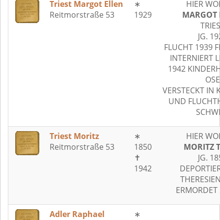
Triest Margot Ellen
∗
HIER WO
Reitmorstraße 53
1929
MARGOT 
TRIE
JG. 19
FLUCHT 1939 
INTERNIERT L
1942 KINDER
OSE
VERSTECKT IN 
UND FLUCHTH
SCHWE
Triest Moritz
∗
HIER WO
Reitmorstraße 53
1850
MORITZ T
✝
JG. 18
1942
DEPORTIER
THERESIE
ERMORDET 3
Adler Raphael
∗