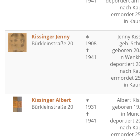
1941
deportiert am
nach Ka
ermordet 25
in Kau
Kissinger Jenny
∗
Jenny Kis
Bürkleinstraße 20
1908
geb. Sch
✝
geboren 20
1941
in Wenk
deportiert 2
nach Ka
ermordet 25
in Kau
Kissinger Albert
∗
Albert Kis
Bürkleinstraße 20
1931
geboren 19
✝
in Münc
1941
deportiert 2
nach Ka
ermordet 25