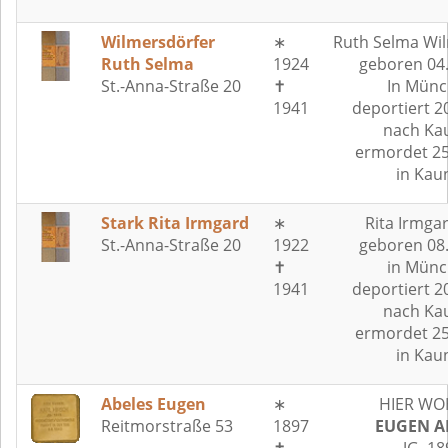
Wilmersdörfer
∗
Ruth Selma Wi
Ruth Selma
1924
geboren 04
St.-Anna-Straße 20
✝
In Münc
1941
deportiert 2
nach Ka
ermordet 25
in Kau
Stark Rita Irmgard
∗
Rita Irmga
St.-Anna-Straße 20
1922
geboren 08
✝
in Münc
1941
deportiert 2
nach Ka
ermordet 25
in Kau
Abeles Eugen
∗
HIER WO
Reitmorstraße 53
1897
EUGEN A