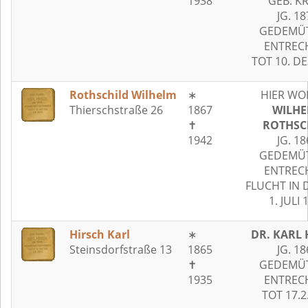
1938
GEB. K
JG. 18
GEDEMÜT
ENTREC
TOT 10. DE
Rothschild Wilhelm
∗
HIER WO
Thierschstraße 26
1867
WILH
✝
ROTHSC
1942
JG. 18
GEDEMÜT
ENTREC
FLUCHT IN 
1. JULI 
Hirsch Karl
∗
DR. KARL 
Steinsdorfstraße 13
1865
JG. 18
✝
GEDEMÜT
1935
ENTREC
TOT 17.2