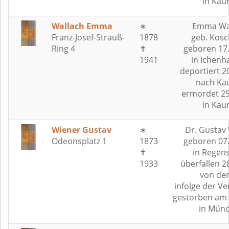
in Kau
Wallach Emma
∗
Emma Wal
Franz-Josef-Strauß-
1878
geb. Kosc
Ring 4
✝
geboren 17
1941
in Ichenh
deportiert 2
nach Ka
ermordet 25
in Kau
Wiener Gustav
∗
Dr. Gustav
Odeonsplatz 1
1873
geboren 07
✝
in Regen
1933
überfallen 2
von der
infolge der V
gestorben am 
in Mün