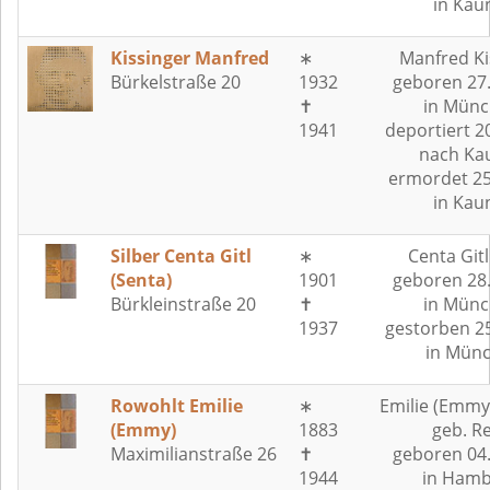
in Kau
Kissinger Manfred
∗
Manfred Ki
Bürkelstraße 20
1932
geboren 27
✝
in Münc
1941
deportiert 2
nach Ka
ermordet 25
in Kau
Silber Centa Gitl
∗
Centa Gitl
(Senta)
1901
geboren 28
Bürkleinstraße 20
✝
in Münc
1937
gestorben 2
in Mün
Rowohlt Emilie
∗
Emilie (Emmy
(Emmy)
1883
geb. R
Maximilianstraße 26
✝
geboren 04
1944
in Hamb