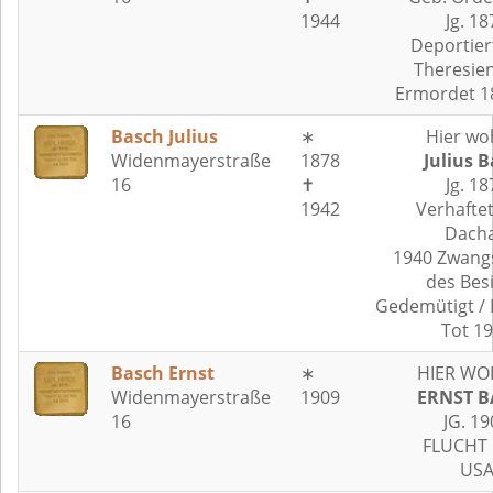
1944
Jg. 18
Deportier
Theresie
Ermordet 1
Basch Julius
∗
Hier wo
Widenmayerstraße
1878
Julius 
16
✝
Jg. 18
1942
Verhafte
Dach
1940 Zwang
des Bes
Gedemütigt / 
Tot 1
Basch Ernst
∗
HIER WO
Widenmayerstraße
1909
ERNST B
16
JG. 19
FLUCHT 
US