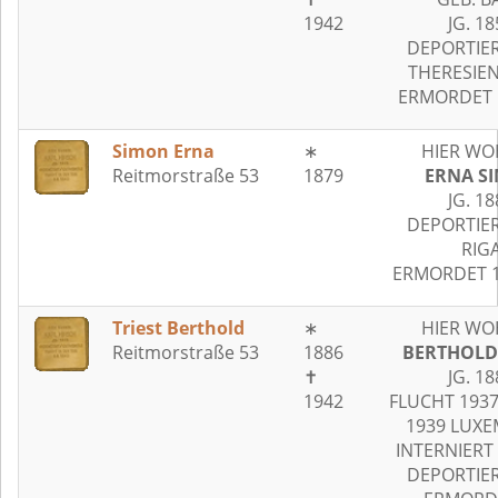
1942
JG. 18
DEPORTIER
THERESIE
ERMORDET 5
Simon Erna
∗
HIER WO
Reitmorstraße 53
1879
ERNA S
JG. 18
DEPORTIER
RIG
ERMORDET 1
Triest Berthold
∗
HIER WO
Reitmorstraße 53
1886
BERTHOLD 
✝
JG. 18
1942
FLUCHT 1937
1939 LUX
INTERNIERT
DEPORTIER