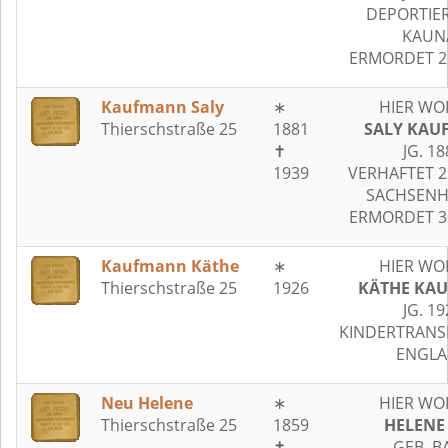
DEPORTIER
KAUN
ERMORDET 25
Kaufmann Saly
∗
HIER WO
Thierschstraße 25
1881
SALY KA
✝
JG. 18
1939
VERHAFTET 2
SACHSEN
ERMORDET 30
Kaufmann Käthe
∗
HIER WO
Thierschstraße 25
1926
KÄTHE KA
JG. 19
KINDERTRANS
ENGL
Neu Helene
∗
HIER WO
Thierschstraße 25
1859
HELENE
✝
GEB. B