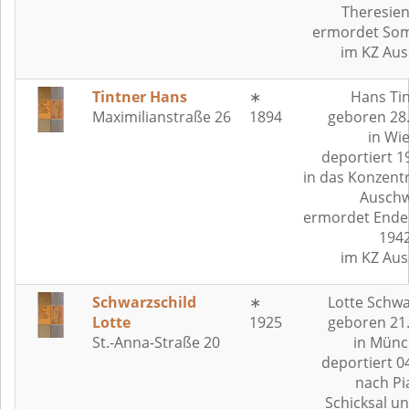
Theresien
ermordet So
im KZ Aus
Tintner Hans
∗
Hans Ti
Maximilianstraße 26
1894
geboren 28
in Wie
deportiert 1
in das Konzent
Auschw
ermordet Ende
194
im KZ Aus
Schwarzschild
∗
Lotte Schwa
Lotte
1925
geboren 21
St.-Anna-Straße 20
in Münc
deportiert 0
nach Pia
Schicksal u