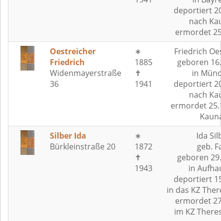
deportiert 2
nach Ka
ermordet 25
Oestreicher
∗
Friedrich Oe
Friedrich
1885
geboren 16
Widenmayerstraße
✝
in Mün
36
1941
deportiert 2
nach Ka
ermordet 25.
Kaun
Silber Ida
∗
Ida Sil
Bürkleinstraße 20
1872
geb. Fa
✝
geboren 29
1943
in Aufha
deportiert 1
in das KZ Ther
ermordet 27
im KZ There