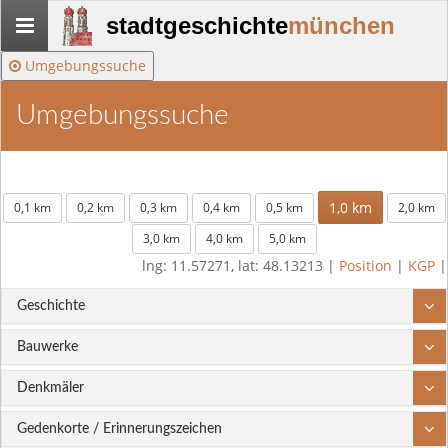
Stadtgeschichte-
stadtgeschichte
münchen
München
Umgebungssuche
Umgebungssuche
1,0 km
0,1 km
0,2 km
0,3 km
0,4 km
0,5 km
2,0 km
3,0 km
4,0 km
5,0 km
lng: 11.57271, lat: 48.13213 |
Position
|
KGP
|
Geschichte
Bauwerke
Denkmäler
Gedenkorte / Erinnerungszeichen