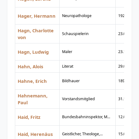
Hager, Hermann
Neuropathologe
1923
Hagn, Charlotte
Schauspielerin
23.03.1809
von
Hagn, Ludwig
Maler
23.11.1819
Hahn, Alois
Literat
29.09.1900
Hahne, Erich
Bildhauer
1894
Hahnemann,
Vorstandsmitglied
31.10.1912
Paul
Haid, Fritz
Bundesbahninspektor, M...
12.04.1906
Haid, Herenäus
Geistlicher, Theologe,...
15.02.1784