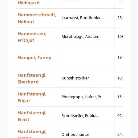
Hildegard
Hammerschmidt,
Journalist, Rundfunkin...
28.05.1920
Helmut
Hammersen,
Morphologe, Anatom
1932
Frithjof
Hampel, Fanny
1845
Hanfstaengl,
Kunsthistoriker
10.02.1886
Eberhard
Hanfstaengl,
Photograph, Hofrat, Pr...
15.07.1842
Edgar
Hanfstaengl,
Schriftsteller, Publiz...
02.02.1887
Ernst
Hanfstaengl,
Drehbuchautor
24.11.1950