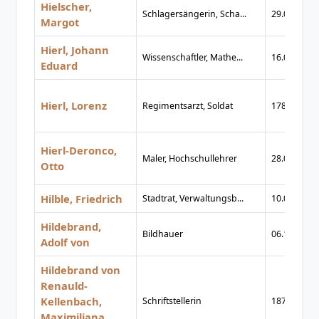
Hielscher,
Schlagersängerin, Scha...
29.09.1919
Margot
Hierl, Johann
Wissenschaftler, Mathe...
16.01.1791
Eduard
Hierl, Lorenz
Regimentsarzt, Soldat
1789
Hierl-Deronco,
Maler, Hochschullehrer
28.07.1859
Otto
Hilble, Friedrich
Stadtrat, Verwaltungsb...
10.06.1881
Hildebrand,
Bildhauer
06.10.1847
Adolf von
Hildebrand von
Renauld-
Kellenbach,
Schriftstellerin
1879
Maximiliana