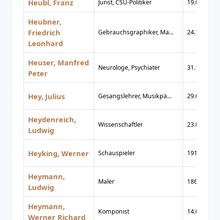
Heubl, Franz
Jurist, CSU-Politiker
19.03.1924
Heubner,
Friedrich
Gebrauchsgraphiker, Ma...
24.12.1886
Leonhard
Heuser, Manfred
Neurologe, Psychiater
31.10.1939
Peter
Hey, Julius
Gesangslehrer, Musikpä...
29.04.1832
Heydenreich,
Wissenschaftler
23.03.1903
Ludwig
Heyking, Werner
Schauspieler
1913
Heymann,
Maler
1867
Ludwig
Heymann,
Komponist
14.02.1896
Werner Richard