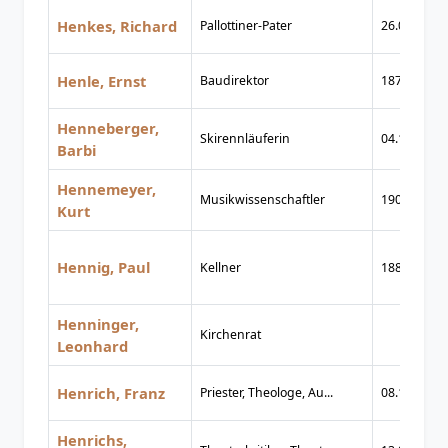
Henkes, Richard
Pallottiner-Pater
26.05.1900
Henle, Ernst
Baudirektor
1878
Henneberger,
Skirennläuferin
04.10.1940
Barbi
Hennemeyer,
Musikwissenschaftler
1901
Kurt
Hennig, Paul
Kellner
1889
Henninger,
Kirchenrat
Leonhard
Henrich, Franz
Priester, Theologe, Au...
08.11.1931
Henrichs,