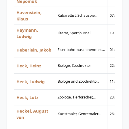
Nepomuk
Havenstein,
Kabarettist, Schauspie...
07.02.1922
Klaus
Haymann,
Literat, Sportjournali...
1901
Ludwig
Heberlein, Jakob
Eisenbahnmaschinenmeis...
01.04.1825
Heck, Heinz
Biologe, Zoodirektor
22.01.1894
Heck, Ludwig
Biologe und Zoodirekto...
11.08.1860
Heck, Lutz
Zoologe, Tierforscher,...
23.04.1892
Heckel, August
Kunstmaler, Genremaler...
26.09.1824
von