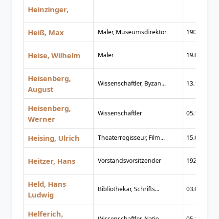
Heinzinger,
Heiß, Max
Maler, Museumsdirektor
1904
Heise, Wilhelm
Maler
19.05.1892
Heisenberg,
Wissenschaftler, Byzan...
13.11.1869
August
Heisenberg,
Wissenschaftler
05.12.1901
Werner
Heising, Ulrich
Theaterregisseur, Film...
15.04.1941
Heitzer, Hans
Vorstandsvorsitzender
1924
Held, Hans
Bibliothekar, Schrifts...
03.08.1885
Ludwig
Helferich,
Wissenschaftler, Natio...
05.11.1817