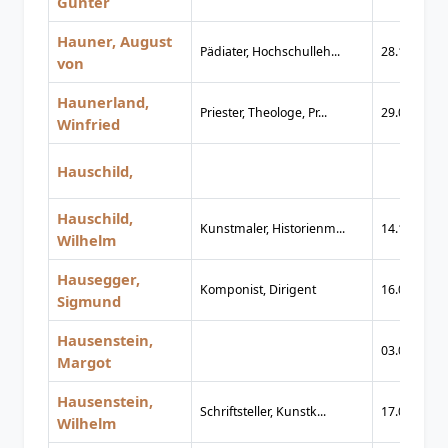
Günter
Hauner, August
Pädiater, Hochschulleh...
28.10.1811
von
Haunerland,
Priester, Theologe, Pr...
29.03.1956
Winfried
Hauschild,
Hauschild,
Kunstmaler, Historienm...
14.11.1827
Wilhelm
Hausegger,
Komponist, Dirigent
16.08.1872
Sigmund
Hausenstein,
03.09.1890
Margot
Hausenstein,
Schriftsteller, Kunstk...
17.06.1882
Wilhelm