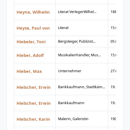
Heyne, Wilhelm
Literat VerlegerWilhel...
1888
Heyse, Paul von
Literat
15.03.1830
Hiebeler, Toni
Bergsteiger, Publizist...
05.03.1930
Hieber, Adolf
Musikalienhändler, Mus...
15.03.1898
Hieber, Max
Unternehmer
27.04.1856
Hielscher, Erwin
Bankkaufmann, Stadtkäm...
19.12.1898
Hielscher, Erwin
Bankkaufmann
19.12.1898
Hielscher, Karin
Malerin, Galeristin
1903