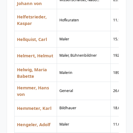
Johann von
Helfetsrieder,
Hofkuraten
11.11.1797
Kaspar
Hellquist, Carl
Maler
15.12.1851
Helmert, Helmut
Maler, Bühnenbildner
1924
Helwig, Maria
Malerin
1894
Babette
Hemmer, Hans
General
26.06.1869
von
Hemmeter, Karl
Bildhauer
18.02.1904
Hengeler, Adolf
Maler
11.02.1863