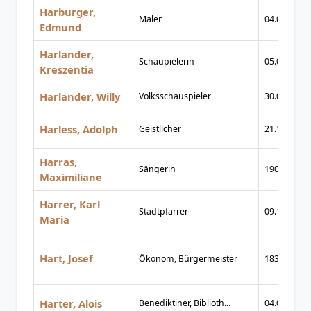
Harburger,
Maler
04.04.1846
Edmund
Harlander,
Schaupielerin
05.06.1922
Kreszentia
Harlander, Willy
Volksschauspieler
30.04.1931
Harless, Adolph
Geistlicher
21.11.1806
Harras,
Sängerin
1904
Maximiliane
Harrer, Karl
Stadtpfarrer
09.11.1926
Maria
Hart, Josef
Ökonom, Bürgermeister
1839
Harter, Alois
Benediktiner, Biblioth...
04.04.1777