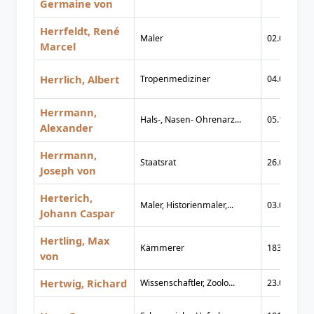
Germaine von
Herrfeldt, René
Maler
02.09.1889
Marcel
Herrlich, Albert
Tropenmediziner
04.03.1902
Herrmann,
Hals-, Nasen- Ohrenarz...
05.11.1900
Alexander
Herrmann,
Staatsrat
26.02.1836
Joseph von
Herterich,
Maler, Historienmaler,...
03.04.1843
Johann Caspar
Hertling, Max
Kämmerer
1839
von
Hertwig, Richard
Wissenschaftler, Zoolo...
23.09.1850