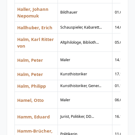
Haller, Johann
Bildhauer
01.03.1792
Nepomuk
Hallhuber, Erich
Schauspieler, Kabarett...
14.07.1951
Halm, Karl Ritter
Altphilologe, Biblioth...
05.04.1809
von
Halm, Peter
Maler
14.12.1854
Halm, Peter
Kunsthistoriker
17.11.1900
Halm, Philipp
Kunsthistoriker, Gener...
01.10.1866
Hamel, Otto
Maler
06.03.1866
Hamm, Eduard
Jurist, Politiker, DD...
16.10.1879
Hamm-Brücher,
Politikerin
11.05.1921