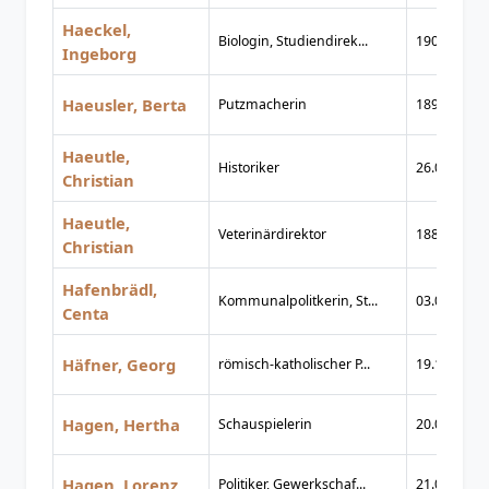
Haeckel,
Biologin, Studiendirek...
1903
Ingeborg
Haeusler, Berta
Putzmacherin
1892
Haeutle,
Historiker
26.05.1826
Christian
Haeutle,
Veterinärdirektor
1887
Christian
Hafenbrädl,
Kommunalpolitkerin, St...
03.05.1894
Centa
Häfner, Georg
römisch-katholischer P...
19.10.1900
Hagen, Hertha
Schauspielerin
20.02.1876
Hagen, Lorenz
Politiker, Gewerkschaf...
21.07.1885