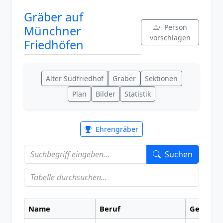
Gräber auf
Person
Münchner
vorschlagen
Friedhöfen
Alter Südfriedhof
Gräber
Sektionen
Plan
Bilder
Statistik
Ehrengräber
Suchen
Name
Beruf
Geboren