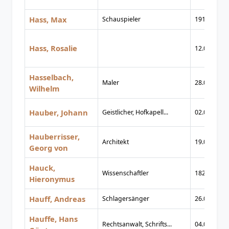
Hass, Max
Schauspieler
1914
Hass, Rosalie
12.03.1921
Hasselbach,
Maler
28.06.1846
Wilhelm
Hauber, Johann
Geistlicher, Hofkapell...
02.08.1778
Hauberrisser,
Architekt
19.03.1841
Georg von
Hauck,
Wissenschaftler
1825
Hieronymus
Hauff, Andreas
Schlagersänger
26.01.1933
Hauffe, Hans
Rechtsanwalt, Schrifts...
04.03.1904