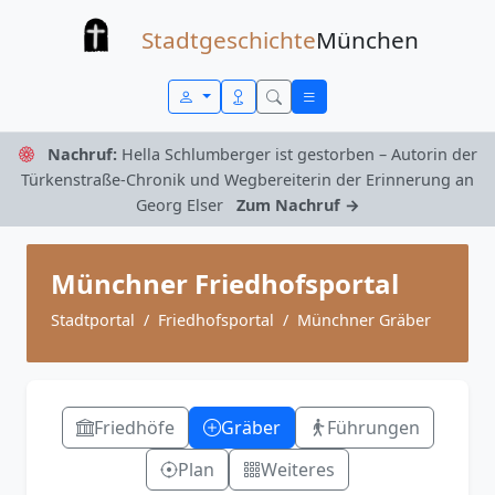
Zum Inhalt springen
Stadtgeschichte
München
Nachruf:
Hella Schlumberger ist gestorben – Autorin der
Türkenstraße-Chronik und Wegbereiterin der Erinnerung an
Georg Elser
Zum Nachruf →
Münchner Friedhofsportal
Stadtportal
Friedhofsportal
Münchner Gräber
Friedhöfe
Gräber
Führungen
Plan
Weiteres