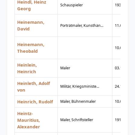
Heindl, Heinz
Schauspieler
1932
Georg
Heinemann,
Porträtmaler, Kunsthän...
11.07.1819
David
Heinemann,
10.09.1861
Theobald
Heinlein,
Maler
03.12.1803
Heinrich
Heinleth, Adolf
Militär, Kriegsministe...
24.10.1823
von
Heinrich, Rudolf
Maler, Bühnenmaler
10.02.1926
Heintz-
Mauritius,
Maler, Schriftsteller
1910
Alexander