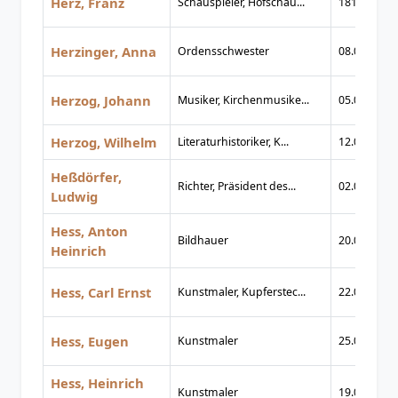
Herz, Franz
Schauspieler, Hofschau...
1817
Herzinger, Anna
Ordensschwester
08.02.1877
Herzog, Johann
Musiker, Kirchenmusike...
05.08.1822
Herzog, Wilhelm
Literaturhistoriker, K...
12.01.1884
Heßdörfer,
Richter, Präsident des...
02.01.1894
Ludwig
Hess, Anton
Bildhauer
20.08.1838
Heinrich
Hess, Carl Ernst
Kunstmaler, Kupferstec...
22.01.1755
Hess, Eugen
Kunstmaler
25.06.1824
Hess, Heinrich
Kunstmaler
19.04.1798