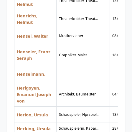
Theaterkritiker, Theat...
13.04.1907
Helmut
Henrichs,
Theaterkritiker, Theat...
13.04.1907
Helmut
Hensel, Walter
Musikerzieher
08.09.1887
Henseler, Franz
Graphiker, Maler
18.08.1883
Seraph
Henselmann,
Herigoyen,
Emanuel Joseph
Architekt, Baumeister
04.11.1746
von
Herion, Ursula
Schauspieler, Hprspiel...
13.01.1938
Herking, Ursula
Schauspielerin, Kabar...
28.01.1912