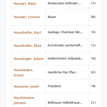
Hauser, Alois
Restaurator, Hofmaler ...
17.02.1831
Hauser, Lorenz
Bauer
09.05.1869
Haushofer, Karl
Geologe, Chemiker, Min...
10.08.1839
Haushofer, Max
Kunstmaler, Landschaft...
12.09.1811
Hausinger, Adam
Goldschmied, Hofjuweli...
1820
Hausladen,
Geistlicher Rat, Pfarr...
02.02.1925
Erwin
Hausner, Josef
Präsident
1902
Hauttmann,
Johann
Bildhauer, Hofbildhaue...
21.04.1820