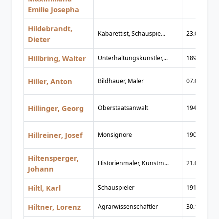
Emilie Josepha
Hildebrandt,
Kabarettist, Schauspie...
23.05.1925
Dieter
Hillbring, Walter
Unterhaltungskünstler,...
1890
Hiller, Anton
Bildhauer, Maler
07.01.1893
Hillinger, Georg
Oberstaatsanwalt
1947
Hillreiner, Josef
Monsignore
1904
Hiltensperger,
Historienmaler, Kunstm...
21.02.1806
Johann
Hiltl, Karl
Schauspieler
1917
Hiltner, Lorenz
Agrarwissenschaftler
30.11.1862