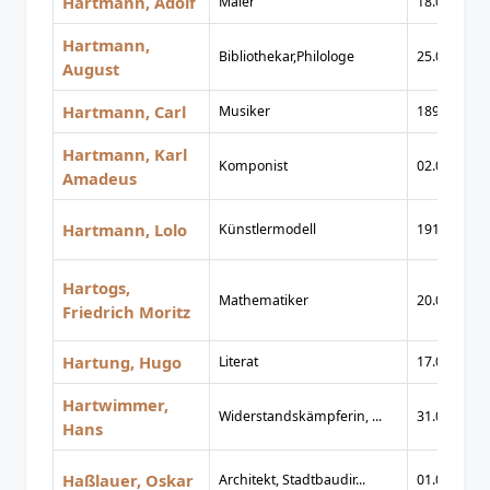
Hartmann, Adolf
Maler
18.01.1900
Hartmann,
Bibliothekar,Philologe
25.01.1846
August
Hartmann, Carl
Musiker
1895
Hartmann, Karl
Komponist
02.08.1905
Amadeus
Hartmann, Lolo
Künstlermodell
1911
Hartogs,
Mathematiker
20.05.1874
Friedrich Moritz
Hartung, Hugo
Literat
17.09.1902
Hartwimmer,
Widerstandskämpferin, ...
31.07.1902
Hans
Haßlauer, Oskar
Architekt, Stadtbaudir...
01.02.1902