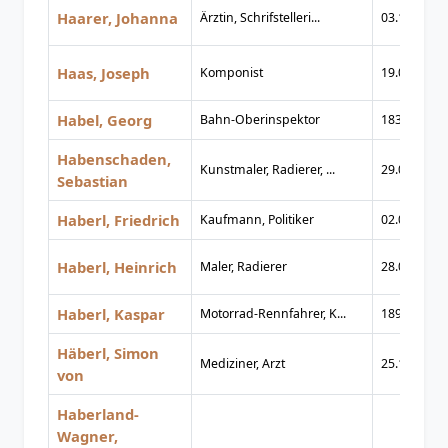
Haarer, Johanna
Ärztin, Schrifstelleri...
03.10.1900
Haas, Joseph
Komponist
19.03.1879
Habel, Georg
Bahn-Oberinspektor
1835
Habenschaden,
Kunstmaler, Radierer, ...
29.03.1813
Sebastian
Haberl, Friedrich
Kaufmann, Politiker
02.01.1933
Haberl, Heinrich
Maler, Radierer
28.08.1869
Haberl, Kaspar
Motorrad-Rennfahrer, K...
1897
Häberl, Simon
Mediziner, Arzt
25.10.1772
von
Haberland-
Wagner,