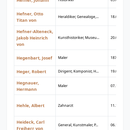
Hefner, Johann
Hefner, Otto
Heraldiker, Genealoge,...
18.01.1827
Titan von
Hefner-Alteneck,
Jakob Heinrich
Kunsthistoriker, Museu...
20.05.1811
von
Hegenbart, Josef
Maler
1874
Heger, Robert
Dirigent, Komponist, H...
19.08.1886
Hegnauer,
Maler
07.10.1878
Hermann
Hehle, Albert
Zahnarzt
11.11.1899
Heideck, Carl
General, Kunstmaler, P...
06.12.1788
Freiherr von