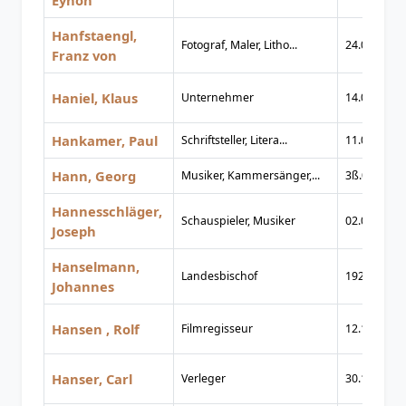
Eynon
Hanfstaengl,
Fotograf, Maler, Litho...
24.03.1804
Franz von
Haniel, Klaus
Unternehmer
14.01.1916
Hankamer, Paul
Schriftsteller, Litera...
11.02.1891
Hann, Georg
Musiker, Kammersänger,...
3ß.01.1897
Hannesschläger,
Schauspieler, Musiker
02.06.1962
Joseph
Hanselmann,
Landesbischof
1927
Johannes
Hansen , Rolf
Filmregisseur
12.12.1904
Hanser, Carl
Verleger
30.12.1901