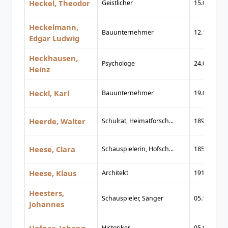
Heckel, Theodor
Geistlicher
15.04.1894
Heckelmann,
Bauunternehmer
12.10.1933
Edgar Ludwig
Heckhausen,
Psychologe
24.03.1926
Heinz
Heckl, Karl
Bauunternehmer
19.04.1927
Heerde, Walter
Schulrat, Heimatforsch...
1891
Heese, Clara
Schauspielerin, Hofsch...
1851
Heese, Klaus
Architekt
1913
Heesters,
Schauspieler, Sänger
05.12.1903
Johannes
Historiker
05.02.1799