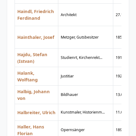
Haindl, Friedrich
Architekt
27.10.1910
Ferdinand
Hainthaler, Josef
Metzger, Gutsbesitzer
1851
Hajdu, Stefan
Studienrt, Kirchenrekt...
1918
(Istvan)
Halank,
Justitiar
1925
Wolftang
Halbig, Johann
Bildhauer
13.07.1814
von
Halbreiter, Ulrich
Kunstmaler, Historienm...
11.07.1812
Haller, Hans
Opernsänger
1894
Florian