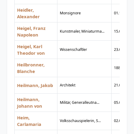
Heidler,
Monsignore
01.12.1916
Alexander
Heigel, Franz
Kunstmaler, Miniaturma...
15.05.1813
Napoleon
Heigel, Karl
Wissenschaftler
23.08.1842
Theodor von
Heilbronner,
1880
Blanche
Heilmann, Jakob
Architekt
21.08.1846
Heilmann,
Militär, Generalleutna...
05.02.1825
Johann von
Heim,
Volksschauspielerin, S...
02.03.1932
Carlamaria