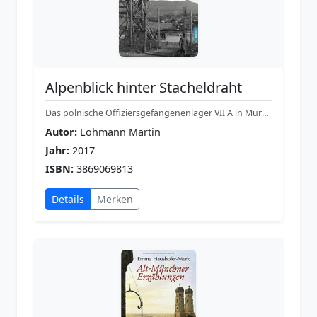
Alpenblick hinter Stacheldraht
Das polnische Offiziersgefangenenlager VII A in Murnau 1939-1945
Autor:
Lohmann Martin
Jahr:
2017
ISBN:
3869069813
Details
Merken