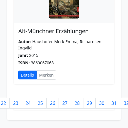
Alt-Münchner Erzählungen
Autor:
Haushofer-Merk Emma, Richardsen
Ingvild
Jahr:
2015
ISBN:
3869067063
Details
Merken
22
23
24
25
26
27
28
29
30
31
3