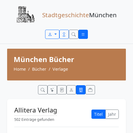
Zum Inhalt springen
Stadtgeschichte
München
München Bücher
Home
Bücher
Verlage
Allitera Verlag
Titel
Jahr
502 Einträge gefunden