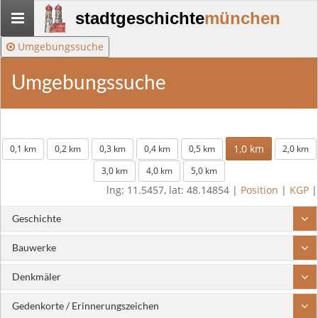
Stadtgeschichte-
stadtgeschichte
münchen
München
Umgebungssuche
Umgebungssuche
1,0 km
0,1 km
0,2 km
0,3 km
0,4 km
0,5 km
2,0 km
3,0 km
4,0 km
5,0 km
lng: 11.5457, lat: 48.14854 |
Position
|
KGP
|
Geschichte
Bauwerke
Denkmäler
Gedenkorte / Erinnerungszeichen