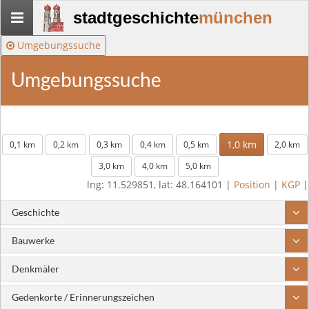
Stadtgeschichte-
stadtgeschichte
münchen
München
Umgebungssuche
Umgebungssuche
1,0 km
0,1 km
0,2 km
0,3 km
0,4 km
0,5 km
2,0 km
3,0 km
4,0 km
5,0 km
lng: 11.529851, lat: 48.164101 |
Position
|
KGP
|
Geschichte
Bauwerke
Denkmäler
Gedenkorte / Erinnerungszeichen