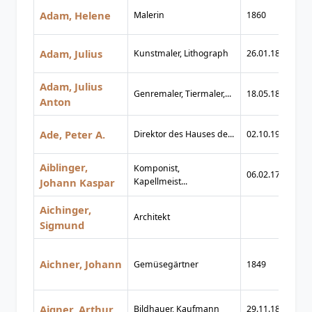
Adam, Helene
Malerin
1860
1
Adam, Julius
Kunstmaler, Lithograph
26.01.1821
24
Adam, Julius
Genremaler, Tiermaler,...
18.05.1852
23
Anton
Ade, Peter A.
Direktor des Hauses de...
02.10.1913
16
Aiblinger,
Komponist,
06.02.1779
02
Johann Kaspar
Kapellmeist...
Aichinger,
Architekt
Sigmund
Aichner, Johann
Gemüsegärtner
1849
1
Aigner, Arthur
Bildhauer, Kaufmann
29.11.1876
11