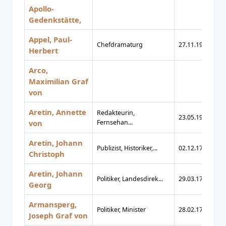
Apollo-
Gedenkstätte,
Appel, Paul-
Chefdramaturg
27.11.1925
01
Herbert
Arco,
Maximilian Graf
von
Aretin, Annette
Redakteurin,
23.05.1920
01
von
Fernsehan...
Aretin, Johann
Publizist, Historiker,...
02.12.1773
24
Christoph
Aretin, Johann
Politiker, Landesdirek...
29.03.1770
30
Georg
Armansperg,
Politiker, Minister
28.02.1787
03
Joseph Graf von