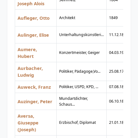
Joseph Alois
Aufleger, Otto
Architekt
1849
1
Aulinger, Elise
Unterhaltungskünstleri...
11.12.1881
12
Aumere,
Konzertmeister, Geiger
04.03.1913
14
Hubert
Aurbacher,
Politiker, Pädagoge,Vo...
25.08.1784
08
Ludwig
Auweck, Franz
Politiker, USPD, KPD, ...
07.08.1884
02
Mundartdichter,
Auzinger, Peter
06.10.1836
10
Schaus...
Aversa,
Giuseppe
Erzbischof, Diplomat
21.01.1862
12
(Joseph)