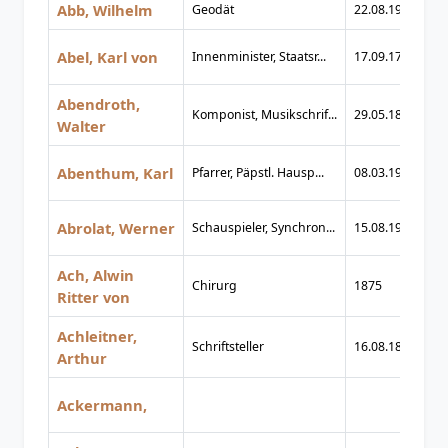
Abb, Wilhelm
Geodät
22.08.1915
18
Abel, Karl von
Innenminister, Staatsr...
17.09.1788
03
Abendroth,
Komponist, Musikschrif...
29.05.1896
30
Walter
Abenthum, Karl
Pfarrer, Päpstl. Hausp...
08.03.1901
27
Abrolat, Werner
Schauspieler, Synchron...
15.08.1924
24
Ach, Alwin
Chirurg
1875
1
Ritter von
Achleitner,
Schriftsteller
16.08.1858
29
Arthur
Ackermann,