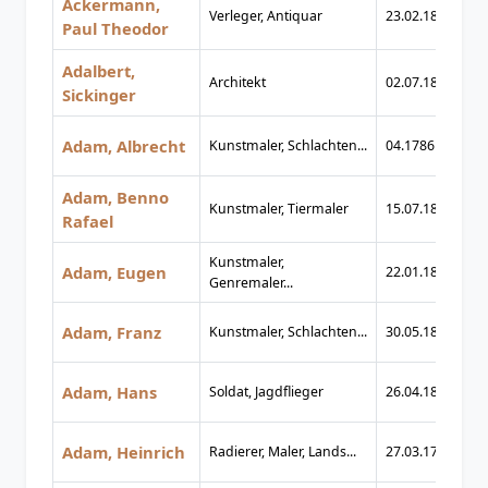
Ackermann,
Verleger, Antiquar
23.02.1873
13
Paul Theodor
Adalbert,
Architekt
02.07.1837
17
Sickinger
Adam, Albrecht
Kunstmaler, Schlachten...
04.1786
04
Adam, Benno
Kunstmaler, Tiermaler
15.07.1812
08
Rafael
Kunstmaler,
Adam, Eugen
22.01.1817
06
Genremaler...
Adam, Franz
Kunstmaler, Schlachten...
30.05.1815
05
Adam, Hans
Soldat, Jagdflieger
26.04.1886
15
Adam, Heinrich
Radierer, Maler, Lands...
27.03.1787
15