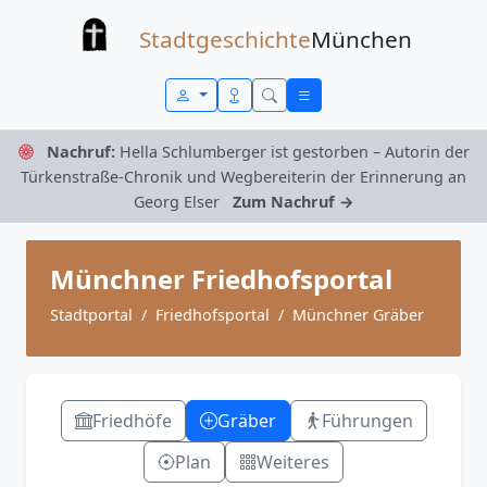
Zum Inhalt springen
Stadtgeschichte
München
Nachruf:
Hella Schlumberger ist gestorben – Autorin der
Türkenstraße-Chronik und Wegbereiterin der Erinnerung an
Georg Elser
Zum Nachruf →
Münchner Friedhofsportal
Stadtportal
Friedhofsportal
Münchner Gräber
Friedhöfe
Gräber
Führungen
Plan
Weiteres