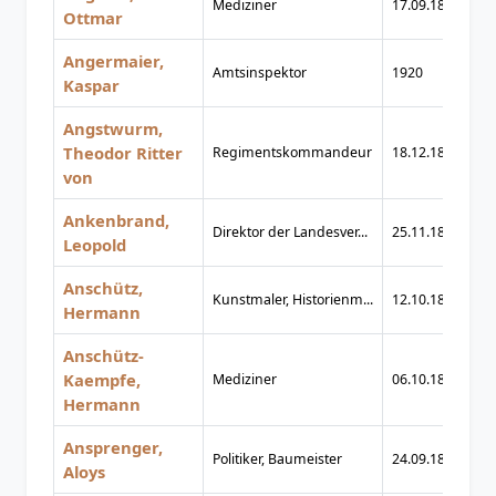
Mediziner
17.09.1850
12
Ottmar
Angermaier,
Amtsinspektor
1920
1
Kaspar
Angstwurm,
Theodor Ritter
Regimentskommandeur
18.12.1826
20
von
Ankenbrand,
Direktor der Landesver...
25.11.1898
10
Leopold
Anschütz,
Kunstmaler, Historienm...
12.10.1802
30
Hermann
Anschütz-
Kaempfe,
Mediziner
06.10.1872
10
Hermann
Ansprenger,
Politiker, Baumeister
24.09.1853
02
Aloys