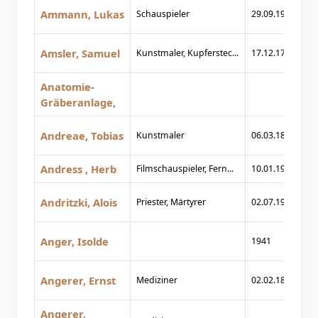
Ammann, Lukas
Schauspieler
29.09.1912
03
Amsler, Samuel
Kunstmaler, Kupferstec...
17.12.1791
18
Anatomie-
Gräberanlage,
Andreae, Tobias
Kunstmaler
06.03.1823
22
Andress , Herb
Filmschauspieler, Fern...
10.01.1935
08
Andritzki, Alois
Priester, Märtyrer
02.07.1917
03
Anger, Isolde
1941
2
Angerer, Ernst
Mediziner
02.02.1881
20
Angerer,