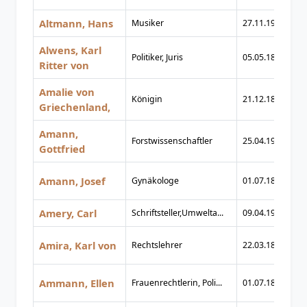
Altmann, Hans
Musiker
27.11.1904
25
Alwens, Karl
Politiker, Juris
05.05.1820
26
Ritter von
Amalie von
Königin
21.12.1818
20
Griechenland,
Amann,
Forstwissenschaftler
25.04.1901
21
Gottfried
Amann, Josef
Gynäkologe
01.07.1866
17
Amery, Carl
Schriftsteller,Umwelta...
09.04.1922
24
Amira, Karl von
Rechtslehrer
22.03.1848
22
Ammann, Ellen
Frauenrechtlerin, Poli...
01.07.1870
23