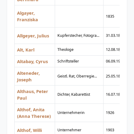
Algayer,
1835
1
Franziska
Allgeyer, Julius
Kupferstecher, Fotogra...
31.03.1829
06
Alt, Karl
Theologe
12.08.1897
16
Altabay, Cyrus
Schriftsteller
06.09.1929
26
Alteneder,
Geistl. Rat, Oberregie...
25.05.1850
06
Joseph
Althaus, Peter
Dichter, Kabarettist
16.07.1892
07
Paul
Althof, Anita
Unternehmerin
1926
1
(Anna Therese)
Althof, Willi
Unternehmer
1903
1