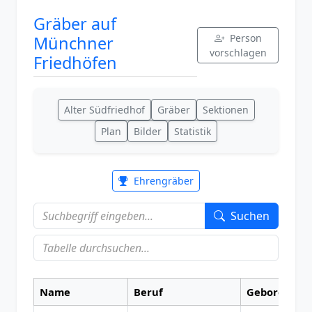
Gräber auf
Person
Münchner
vorschlagen
Friedhöfen
Alter Südfriedhof
Gräber
Sektionen
Plan
Bilder
Statistik
Ehrengräber
Suchen
Name
Beruf
Geboren
G