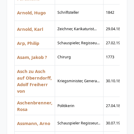
Arnold, Hugo
Schriftsteller
1842
1
Arnold, Karl
Zeichner, Karikaturist...
29.04.1883
04
Arp, Philip
Schauspieler, Regisseu...
27.02.1929
17
Asam, Jakob ?
Chirurg
1773
1
Asch zu Asch
auf Oberndorff,
Kriegsminister, Genera...
30.10.1839
18
Adolf Freiherr
von
Aschenbrenner,
Politikerin
27.04.1885
09
Rosa
Assmann, Arno
Schauspieler Regisseur...
30.07.1908
30