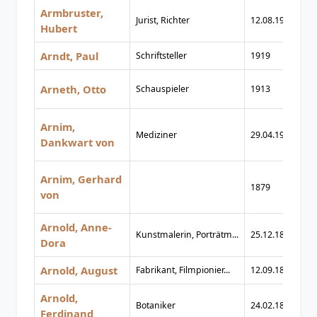
Armbruster,
Jurist, Richter
12.08.1911
04
Hubert
Arndt, Paul
Schriftsteller
1919
1
Arneth, Otto
Schauspieler
1913
1
Arnim,
Mediziner
29.04.1919
11
Dankwart von
Arnim, Gerhard
1879
1
von
Arnold, Anne-
Kunstmalerin, Porträtm...
25.12.1883
08
Dora
Arnold, August
Fabrikant, Filmpionier...
12.09.1898
07
Arnold,
Botaniker
24.02.1828
08
Ferdinand