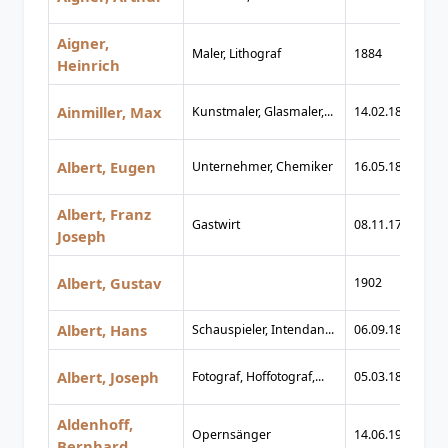
Aigner,
Maler, Lithograf
1884
1
Heinrich
Ainmiller, Max
Kunstmaler, Glasmaler,...
14.02.1807
08
Albert, Eugen
Unternehmer, Chemiker
16.05.1856
22
Albert, Franz
Gastwirt
08.11.1726
04
Joseph
Albert, Gustav
1902
1
Albert, Hans
Schauspieler, Intendan...
06.09.1851
1
Albert, Joseph
Fotograf, Hoffotograf,...
05.03.1825
05
Aldenhoff,
Opernsänger
14.06.1908
08
Bernhard