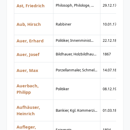
Ast, Friedrich
Philosoph, Philologe, ...
29.12.1778
31
Aub, Hirsch
Rabbiner
10.01.1796
02
Auer, Erhard
Politiker, Innenminist...
22.12.1874
20
Auer, Josef
Bildhauer, Holzbildhau...
1867
22
Auer, Max
Porzellanmaler, Schmel...
14.07.1805
11
Auerbach,
Politiker
08.12.1906
16
Philipp
Aufhäuser,
Bankier, Kgl. Kommerzi...
01.03.1842
25
Heinrich
Aufleger,
Seinmetz
1804
1