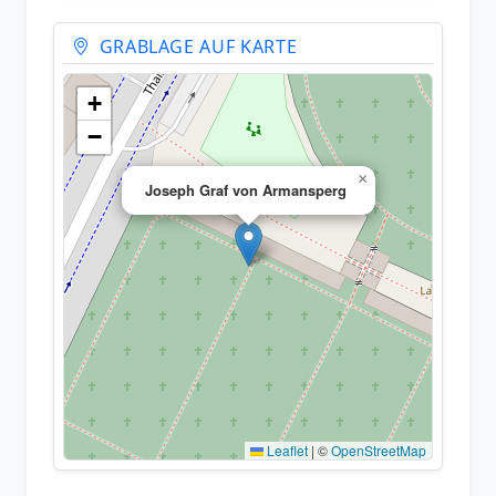
GRABLAGE AUF KARTE
+
−
×
Joseph Graf von Armansperg
Leaflet
|
©
OpenStreetMap