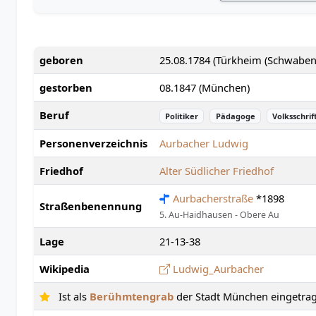
geboren
25.08.1784 (Türkheim (Schwaben
gestorben
08.1847 (München)
Beruf
Politiker
Pädagoge
Volksschrif
Personenverzeichnis
Aurbacher Ludwig
Friedhof
Alter Südlicher Friedhof
Aurbacherstraße
*1898
Straßenbenennung
5. Au-Haidhausen - Obere Au
Lage
21-13-38
Wikipedia
Ludwig_Aurbacher
Ist als
Berühmtengrab
der Stadt München eingetra