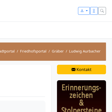
adtportal
Friedhofsportal
Gräber
Ludwig Aurbacher
Kontakt