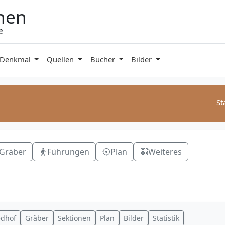
hen
e
 Denkmal
Quellen
Bücher
Bilder
St
Gräber
Führungen
Plan
Weiteres
edhof
Gräber
Sektionen
Plan
Bilder
Statistik