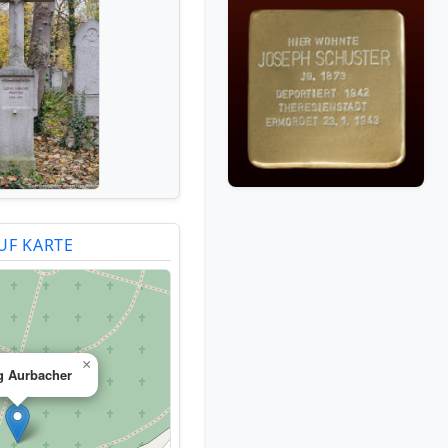
UF KARTE
×
g Aurbacher