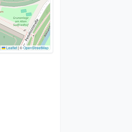
Leaflet
|
©
OpenStreetMap