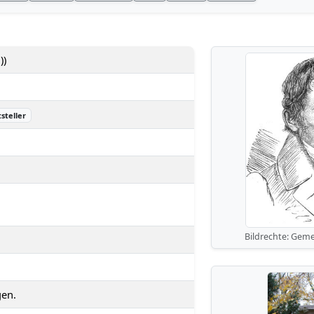
))
tsteller
Bildrechte: Geme
gen.