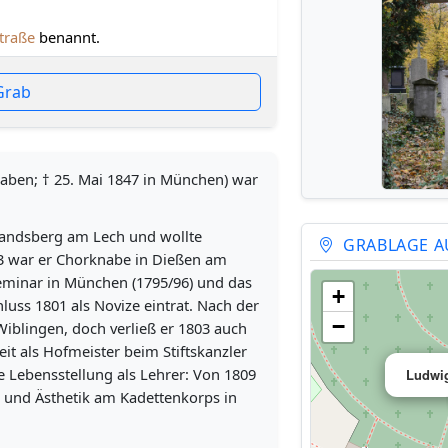
traße
benannt.
Grab
aben; † 25. Mai 1847 in München) war
Landsberg am Lech und wollte
GRABLAGE A
93 war er Chorknabe in Dießen am
eminar in München (1795/96) und das
+
uss 1801 als Novize eintrat. Nach der
−
Wiblingen, doch verließ er 1803 auch
t als Hofmeister beim Stiftskanzler
 Lebensstellung als Lehrer: Von 1809
Ludwi
il und Ästhetik am Kadettenkorps in