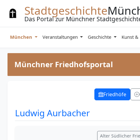
Zum Inhalt springen
Stadtgeschichte
Münc
Das Portal zur Münchner Stadtgeschicht
München
Veranstaltungen
Geschichte
Kunst &
Münchner Friedhofsportal
Friedhöfe
Ludwig Aurbacher
Alter Südlicher Fri