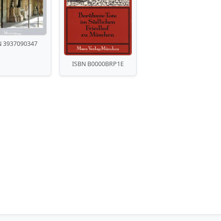
N 3937090347
ISBN B0000BRP1E