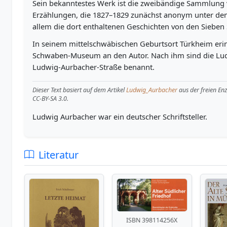
Sein bekanntestes Werk ist die zweibändige Sammlung 
Erzählungen, die 1827–1829 zunächst anonym unter dem 
allem die dort enthaltenen Geschichten von den Siebe
In seinem mittelschwäbischen Geburtsort Türkheim erin
Schwaben-Museum an den Autor. Nach ihm sind die Lud
Ludwig-Aurbacher-Straße benannt.
Dieser Text basiert auf dem Artikel
Ludwig_Aurbacher
aus der freien En
CC-BY-SA 3.0.
Ludwig Aurbacher war ein deutscher Schriftsteller.
Literatur
ISBN 398114256X