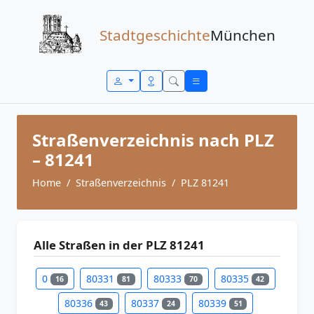
Zum Inhalt springen
Stadtgeschichte
München
Straßenverzeichnis nach PLZ
– 81241
Home
Straßenverzeichnis
PLZ 81241
Alle Straßen in der PLZ 81241
0
80331
80333
80335
16
81
70
42
80336
80337
80339
43
24
51