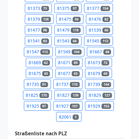
81373
81375
81377
73
97
154
81379
81475
81476
128
56
82
81477
81479
81539
98
118
66
81541
81543
81545
83
66
112
81547
81549
81667
112
104
48
81669
81671
81673
62
89
72
81675
81677
81679
43
65
69
81735
81737
81739
91
110
144
81825
81827
81829
170
139
127
81925
81927
81929
97
107
152
82061
1
Straßenliste nach PLZ