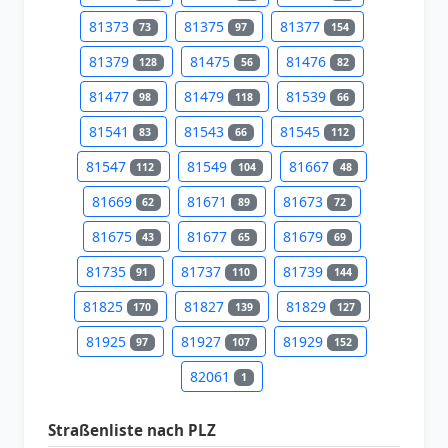
81373
81375
81377
73
97
154
81379
81475
81476
128
56
82
81477
81479
81539
98
118
66
81541
81543
81545
83
66
112
81547
81549
81667
112
104
48
81669
81671
81673
62
89
72
81675
81677
81679
43
65
69
81735
81737
81739
91
110
144
81825
81827
81829
170
139
127
81925
81927
81929
97
107
152
82061
1
Straßenliste nach PLZ