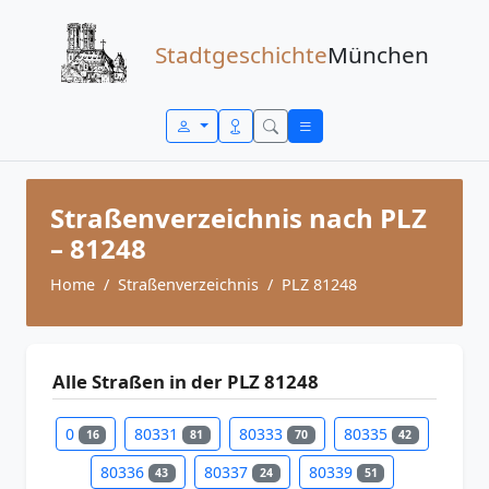
Zum Inhalt springen
Stadtgeschichte
München
Straßenverzeichnis nach PLZ
– 81248
Home
Straßenverzeichnis
PLZ 81248
Alle Straßen in der PLZ 81248
0
80331
80333
80335
16
81
70
42
80336
80337
80339
43
24
51