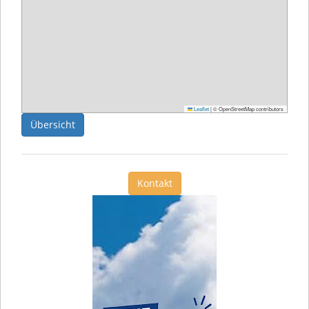
Leaflet
|
© OpenStreetMap contributors
Übersicht
Kontakt