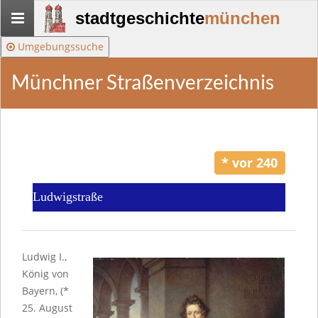
Stadtgeschichte-
stadtgeschichte
münchen
München
Umgebungssuche
Münchner Straßenverzeichnis
* vor 240
Ludwigstraße
Ludwig I.,
König von
Bayern, (*
25. August