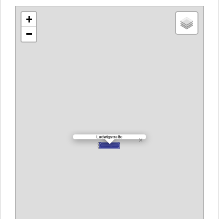
+
−
Ludwigstraße
×