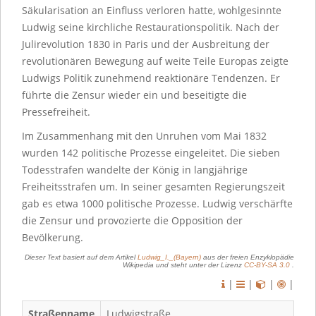
Säkularisation an Einfluss verloren hatte, wohlgesinnte
Ludwig seine kirchliche Restaurationspolitik. Nach der
Julirevolution 1830 in Paris und der Ausbreitung der
revolutionären Bewegung auf weite Teile Europas zeigte
Ludwigs Politik zunehmend reaktionäre Tendenzen. Er
führte die Zensur wieder ein und beseitigte die
Pressefreiheit.
Im Zusammenhang mit den Unruhen vom Mai 1832
wurden 142 politische Prozesse eingeleitet. Die sieben
Todesstrafen wandelte der König in langjährige
Freiheitsstrafen um. In seiner gesamten Regierungszeit
gab es etwa 1000 politische Prozesse. Ludwig verschärfte
die Zensur und provozierte die Opposition der
Bevölkerung.
Dieser Text basiert auf dem Artikel
Ludwig_I._(Bayern)
aus der freien Enzyklopädie
Wikipedia und steht unter der Lizenz
CC-BY-SA 3.0
.
|
|
|
|
Straßenname
Ludwigstraße