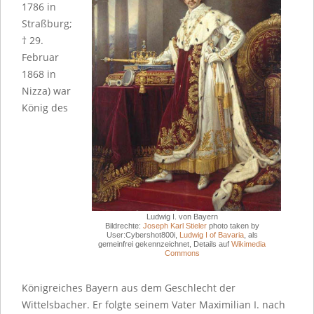
1786 in
Straßburg;
† 29.
Februar
1868 in
Nizza) war
König des
Ludwig I. von Bayern
Bildrechte:
Joseph Karl Stieler
photo taken by
User:Cybershot800i,
Ludwig I of Bavaria
, als
gemeinfrei gekennzeichnet, Details auf
Wikimedia
Commons
Königreiches Bayern aus dem Geschlecht der
Wittelsbacher. Er folgte seinem Vater Maximilian I. nach