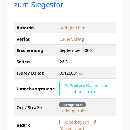
zum Siegestor
Autor:in
Kolb Joachim
Verlag
GRIN Verlag
Erscheinung
September 2006
Seiten
26 S.
ISBN / B3Kat
00128031
(0)
Weitere Bücher aus
Umgebungssuche
dem Umkreis
Ludwigstraße
Ort / Straße
Ludwigstraße
Oberbayern
Bezirk
Maxvorstadt