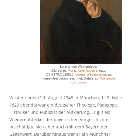
Lorenz von Westenrieder
Bildrechte:
Moritz Kellerhoven
creator
QS:P170,Q329513,
Lorenz Westenrieder
, als
gemeinfrei gekennzeichnet, Details auf
Wikimedia
Commons
Westenrieder (* 1. August 1748 in München; † 15. März
1829 ebenda) war ein deutscher Theologe, Pädagoge,
Historiker und Publizist der Aufklärung. Er gilt als
Wiederentdecker der bayerischen Vorgeschichte,
beschäftigte sich aber auch mit dem Bayern der
Gegenwart. Darüber hinaus war er ein Münchner