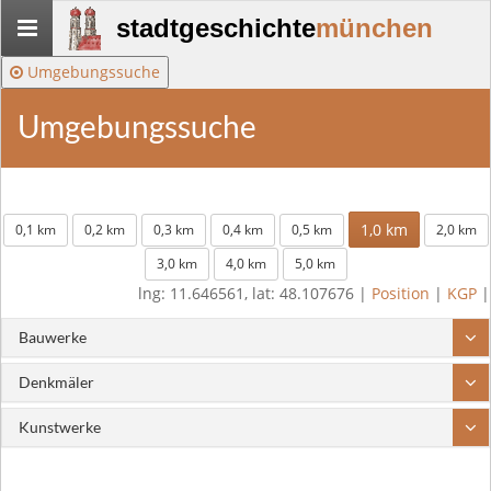
Stadtgeschichte-
stadtgeschichte
münchen
München
Umgebungssuche
Umgebungssuche
1,0 km
0,1 km
0,2 km
0,3 km
0,4 km
0,5 km
2,0 km
3,0 km
4,0 km
5,0 km
lng: 11.646561, lat: 48.107676 |
Position
|
KGP
|
Bauwerke
Denkmäler
Kunstwerke