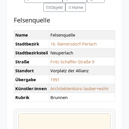
Objekt
Home
Felsenquelle
Name
Felsenquelle
Stadtbezirk
16. Ramersdorf-Perlach
Stadtbezirksteil
Neuperlach
Straße
Fritz-Schäffer-Straße 9
Standort
Vorplatz der Allianz
Übergabe
1991
Künstler:innen
Architektenbüro lauber+wöhr
Rubrik
Brunnen