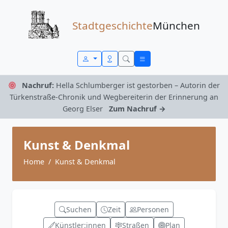
Zum Inhalt springen
Stadtgeschichte
München
Nachruf:
Hella Schlumberger ist gestorben – Autorin der
Türkenstraße-Chronik und Wegbereiterin der Erinnerung an
Georg Elser
Zum Nachruf →
Kunst & Denkmal
Home
Kunst & Denkmal
Suchen
Zeit
Personen
Künstler:innen
Straßen
Plan