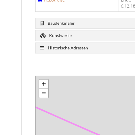
6.12.1
Baudenkmäler
Kunstwerke
Historische Adressen
+
−