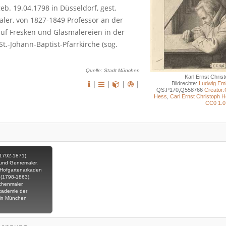
eb. 19.04.1798 in Düsseldorf, gest.
ler, von 1827-1849 Professor an der
uf Fresken und Glasmalereien in der
St.-Johann-Baptist-Pfarrkirche (sog.
Quelle: Stadt München
Karl Ernst Chris
|
|
|
|
Bildrechte:
Ludwig Em
QS:P170,Q558766
Creator:
Hess
,
Carl Ernst Christoph
CC0 1.0
(1792-1871),
und Genremaler,
 Hofgartenarkaden
 (1798-1863),
rchenmaler,
kademie der
 in München