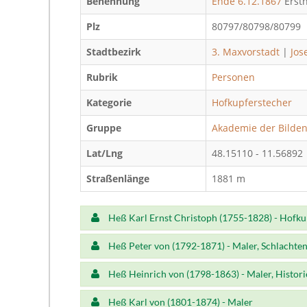
Benennung
Ende 6.12.1867
Erst
Plz
80797/80798/80799
Stadtbezirk
3. Maxvorstadt
|
Jos
Rubrik
Personen
Kategorie
Hofkupferstecher
Gruppe
Akademie der Bilde
Lat/Lng
48.15110 - 11.5689
Straßenlänge
1881 m
Heß Karl Ernst Christoph (1755-1828) - Hofku
Heß Peter von (1792-1871) - Maler, Schlachte
Heß Heinrich von (1798-1863) - Maler, Histor
Heß Karl von (1801-1874) - Maler