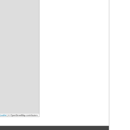
Leaflet
|
© OpenStreetMap contributors