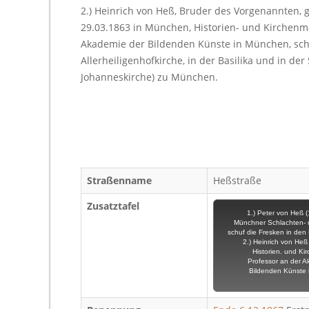
2.) Heinrich von Heß, Bruder des Vorgenannten, g
29.03.1863 in München, Historien- und Kirchenma
Akademie der Bildenden Künste in München, sch
Allerheiligenhofkirche, in der Basilika und in der 
Johanneskirche) zu München.
Straßenname
Heßstraße
Zusatztafel
1.) Peter von Heß 
Münchner Schlachten- 
schuf die Fresken in den
2.) Heinrich von Heß
Historien. und Ki
Professor an der A
Bildenden Künste