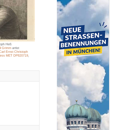
toph Heß
il Grimm
artist
Carl Ernst Christoph
 Hess MET DP820719
,