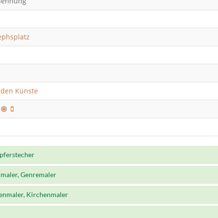
nennung
ephsplatz
nden Künste
2
pferstecher
nmaler, Genremaler
ienmaler, Kirchenmaler