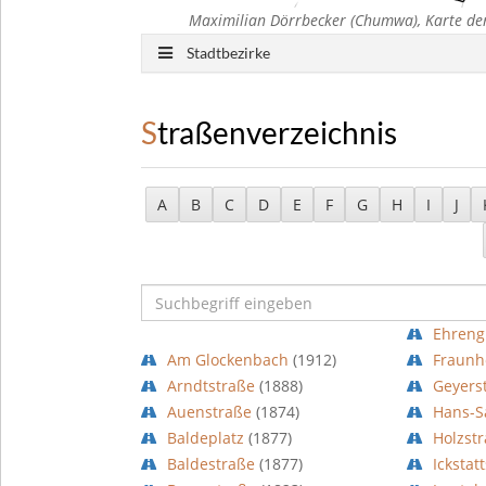
Maximilian Dörrbecker (Chumwa), Karte der
Stadtbezirke
Straßenverzeichnis
A
B
C
D
E
F
G
H
I
J
Ehreng
Am Glockenbach
(1912)
Fraunh
Arndtstraße
(1888)
Geyers
Auenstraße
(1874)
Hans-S
Baldeplatz
(1877)
Holzst
Baldestraße
(1877)
Ickstat