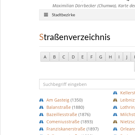
Maximilian Dörrbecker (Chumwa), Karte der
Stadtbezirke
Straßenverzeichnis
A
B
C
D
E
F
G
H
I
J
Keller
Am Gasteig
(1350)
Leibni
Balanstraße
(1880)
Lothri
Bazeillesstraße
(1876)
Milchs
Comeniusstraße
(1893)
Nietzs
Franziskanerstraße
(1897)
Orlean