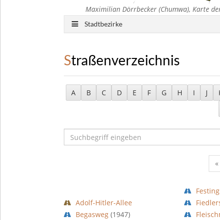
Maximilian Dörrbecker (Chumwa), Karte der
Stadtbezirke
Straßenverzeichnis
A
B
C
D
E
F
G
H
I
J
«
Festin
Adolf-Hitler-Allee
Fiedle
Begasweg
(1947)
Fleisc