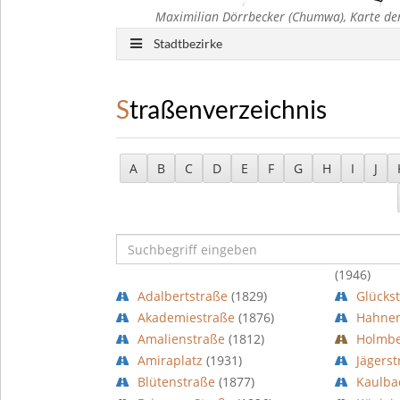
Maximilian Dörrbecker (Chumwa), Karte der
Stadtbezirke
Straßenverzeichnis
A
B
C
D
E
F
G
H
I
J
(1946)
Adalbertstraße
(1829)
Glücks
Akademiestraße
(1876)
Hahne
Amalienstraße
(1812)
Holmbe
Amiraplatz
(1931)
Jägers
Blütenstraße
(1877)
Kaulba