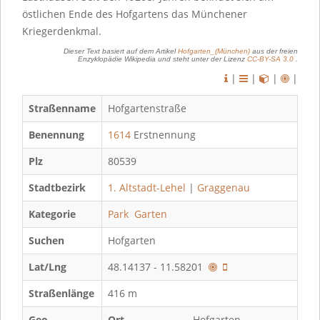
östlichen Ende des Hofgartens das Münchener
Kriegerdenkmal.
Dieser Text basiert auf dem Artikel
Hofgarten_(München)
aus der freien
Enzyklopädie Wikipedia und steht unter der Lizenz
CC-BY-SA 3.0
.
|
|
|
|
Straßenname
Hofgartenstraße
Benennung
1614
Erstnennung
Plz
80539
Stadtbezirk
1. Altstadt-Lehel
|
Graggenau
Kategorie
Park
Garten
Suchen
Hofgarten
Lat/Lng
48.14137 - 11.58201
Straßenlänge
416 m
Geo
Ort
Hofgarten