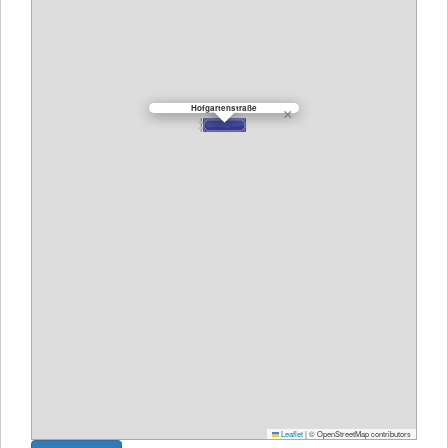
Hofgartenstraße
×
Leaflet
|
© OpenStreetMap contributors