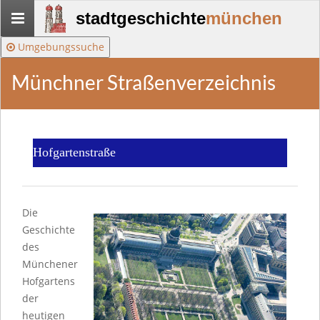
Stadtgeschichte-
stadtgeschichte
münchen
München
Umgebungssuche
Münchner Straßenverzeichnis
Hofgartenstraße
Die
Geschichte
des
Münchener
Hofgartens
der
heutigen