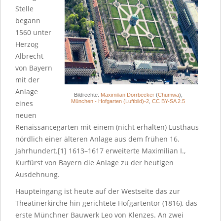
Stelle
begann
1560 unter
Herzog
Albrecht
von Bayern
mit der
Anlage
Bildrechte:
Maximilian Dörrbecker
(
Chumwa
),
München - Hofgarten (Luftbild)-2
,
CC BY-SA 2.5
eines
neuen
Renaissancegarten mit einem (nicht erhalten) Lusthaus
nördlich einer älteren Anlage aus dem frühen 16.
Jahrhundert.[1] 1613–1617 erweiterte Maximilian I.,
Kurfürst von Bayern die Anlage zu der heutigen
Ausdehnung.
Haupteingang ist heute auf der Westseite das zur
Theatinerkirche hin gerichtete Hofgartentor (1816), das
erste Münchner Bauwerk Leo von Klenzes. An zwei