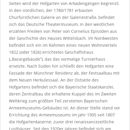
Seiten wird der Hofgarten von Arkadengängen begrenzt;
in den nördlichen, der 1780/1781 erbauten
Churfürstlichen Galerie an der Galeriestraße, befindet
sich das Deutsche Theatermuseum, in den westlichen
erzählen Fresken von Peter von Cornelius Episoden aus
der Geschichte des Hauses Wittelsbach. Im Nordwesten
befindet sich ein im Rahmen eines neuen Wohnviertels
1822 (oder 1826) errichtetes Geschäftshaus
(„Bazargebäude“), das das vormalige Turnierhaus
ersetzte. Nach Süden hin schließt den Hofgarten eine
Fassade der Münchner Residenz ab, der Festsaalbau mit
dem Neuen Herkulessaal. An der Ostseite des
Hofgartens befindet sich die Bayerische Staatskanzlei,
deren Zentralbau die erhaltene Kuppel des im Zweiten
Weltkrieg zum größten Teil zerstörten Bayerischen
Armeemuseums-Gebäudes ist. An dieser Stelle stand vor
Errichtung des Armeemuseums im Jahr 1905 seit 1807
die Hofgartenkaserne; zuvor drei renaissancezeitliche
Lusthäuser. Seit den 1920er Jahren befindet sich am