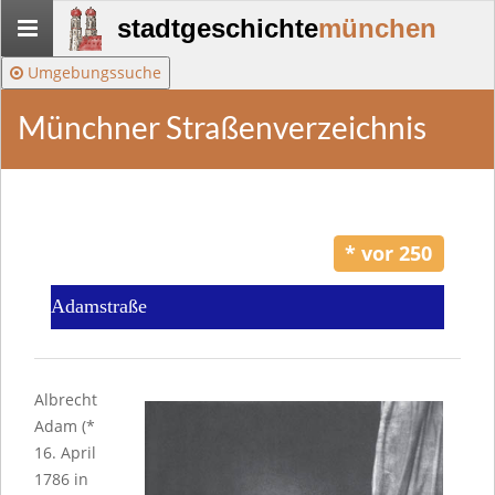
Stadtgeschichte-
stadtgeschichte
münchen
München
Umgebungssuche
Münchner Straßenverzeichnis
* vor 250
Adamstraße
Albrecht
Adam (*
16. April
1786 in