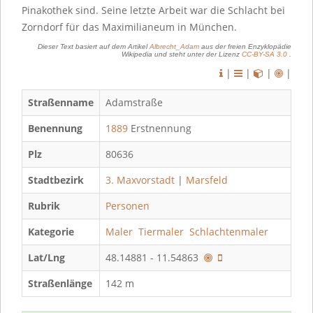
Pinakothek sind. Seine letzte Arbeit war die Schlacht bei
Zorndorf für das Maximilianeum in München.
Dieser Text basiert auf dem Artikel
Albrecht_Adam
aus der freien Enzyklopädie
Wikipedia und steht unter der Lizenz
CC-BY-SA 3.0
.
|
|
|
|
Straßenname
Adamstraße
Benennung
1889
Erstnennung
Plz
80636
Stadtbezirk
3. Maxvorstadt
|
Marsfeld
Rubrik
Personen
Kategorie
Maler
Tiermaler
Schlachtenmaler
Lat/Lng
48.14881 - 11.54863
Straßenlänge
142 m