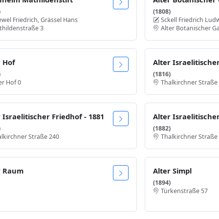
)
(1808)
wel Friedrich, Grässel Hans
Sckell Friedrich Lud
thildenstraße 3
Alter Botanischer G
r Hof
Alter Israelitische
)
(1816)
er Hof 0
Thalkirchner Straße
 Israelitischer Friedhof - 1881
)
(1882)
lkirchner Straße 240
Thalkirchner Straße
r Raum
Alter Simpl
(1894)
Türkenstraße 57