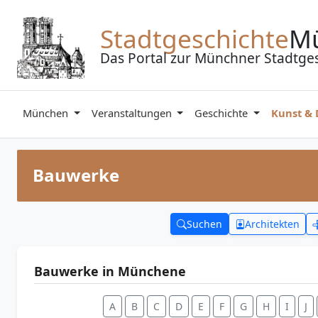
Zum Inhalt springen
Stadtgeschichte
M
Das Portal zur Münchner Stadtge
München
Veranstaltungen
Geschichte
Kunst &
Bauwerke
Suchen
Architekten
Bauwerke in Münchene
A
B
C
D
E
F
G
H
I
J