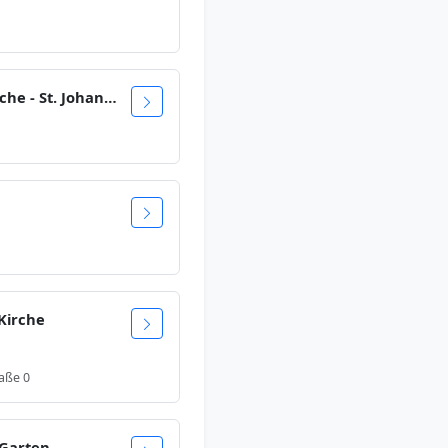
Alte Kath. Pfarrkirche - St. Johann Baptist
-Kirche
aße 0
 Garten