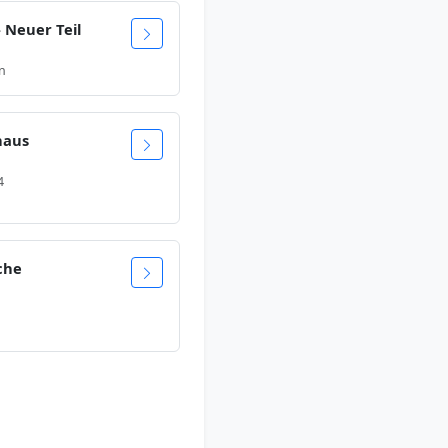
- Neuer Teil
on
haus
4
che