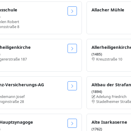
nsschule
Allacher Mühle
)
hlen Robert
onsstraße 8
rheiligenkirche
Allerheiligenkirc
)
(1485)
gererstraße 187
Kreuzstraße 10
anz-Versicherungs-AG
Altbau der Strafan
(1894)
edemann Josef
Adelung Friedrich
iginstraße 28
Stadelheimer Straß
 Hauptsynagoge
Alte Isarkaserne
)
(1762)