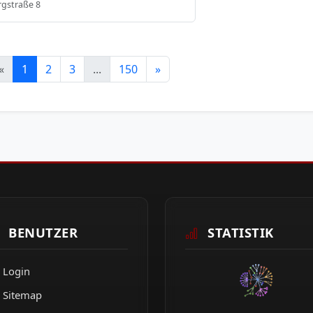
rgstraße 8
«
1
2
3
...
150
»
BENUTZER
STATISTIK
Login
Sitemap