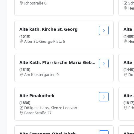
Ichostraße 0
Sch
He
Alte kath. Kirche St. Georg
Alte
(1510)
(1480
Alter St.-Georgs-Platz 6
Her
Alte Kath. Pfarrkirche Maria Geburt
Alte
(1315)
(1440
Am Klostergarten 9
Dor
Alte Pinakothek
Alte
(1836)
(1817
Döllgast Hans, Klenze Leo von
Erh
Barer Straße 27
Alte Synagoge Ohel Jakob
Alte