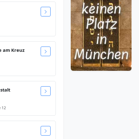
he am Kreuz
stalt
e 12