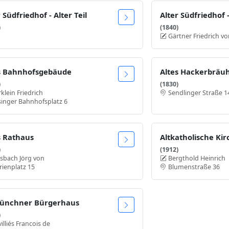
 Südfriedhof - Alter Teil
Alter Südfriedhof 
)
(1840)
Gärtner Friedrich v
s Bahnhofsgebäude
Altes Hackerbräu
)
(1830)
klein Friedrich
Sendlinger Straße 1
inger Bahnhofsplatz 6
s Rathaus
Altkatholische Kir
)
(1912)
sbach Jörg von
Bergthold Heinrich
ienplatz 15
Blumenstraße 36
ünchner Bürgerhaus
)
illiés Francois de