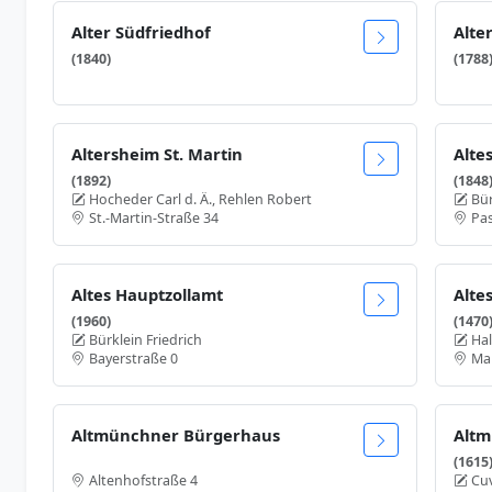
Alter Südfriedhof
Alter
(1840)
(1788
Altersheim St. Martin
Alte
(1892)
(1848
Hocheder Carl d. Ä., Rehlen Robert
Bür
St.-Martin-Straße 34
Pas
Altes Hauptzollamt
Alte
(1960)
(1470
Bürklein Friedrich
Hal
Bayerstraße 0
Mar
Altmünchner Bürgerhaus
Altm
(1615
Altenhofstraße 4
Cuv