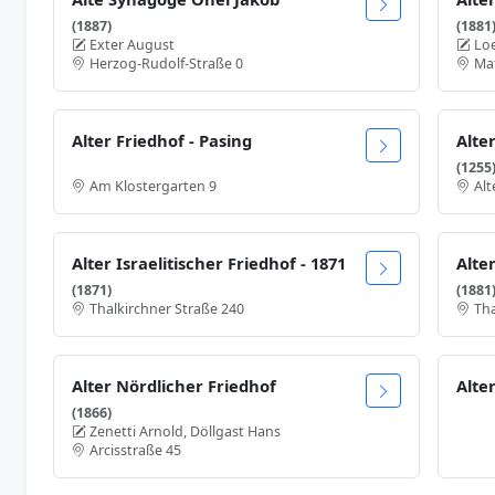
(1887)
(1881
Exter August
Loe
Herzog-Rudolf-Straße 0
Ma
Alter Friedhof - Pasing
Alte
(1255
Am Klostergarten 9
Alt
Alter Israelitischer Friedhof - 1871
Alter
(1871)
(1881
Thalkirchner Straße 240
Tha
Alter Nördlicher Friedhof
Alte
(1866)
Zenetti Arnold, Döllgast Hans
Arcisstraße 45