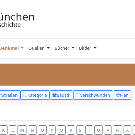
ünchen
schichte
 Denkmal
Quellen
Bücher
Bilder
Straßen
Kategorie
Baustil
Verschwunden
Plan
K
L
M
N
O
P
Q
R
S
T
U
V
W
X