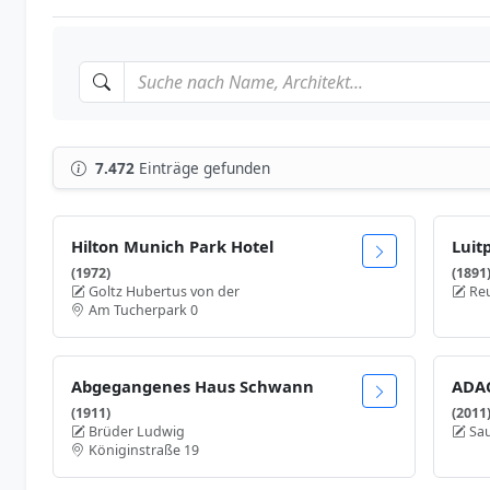
7.472
Einträge gefunden
Hilton Munich Park Hotel
Luit
(1972)
(1891
Goltz Hubertus von der
Re
Am Tucherpark 0
Abgegangenes Haus Schwann
ADAC
(1911)
(2011
Brüder Ludwig
Sa
Königinstraße 19