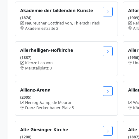
Akademie der bildenden Künste
Alfo
(1874)
(1909
Neureuther Gottfried von, Thiersch Friedrich von
Re
Akademiestraße 2
Alf
Allerheiligen-Hofkirche
Alle
(1837)
(1956
Klenze Leo von
Un
Marstallplatz 0
Allianz-Arena
Alli
(2005)
Herzog &amp; de Meuron
Wi
Franz-Beckenbauer-Platz 5
Kön
Alte Giesinger Kirche
Alte
(1200)
(1887