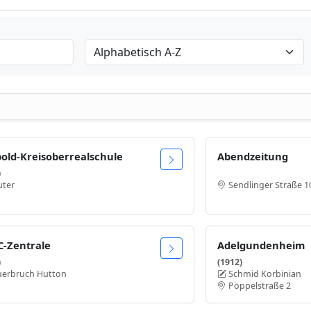
pold-Kreisoberrealschule
Abendzeitung
)
uter
Sendlinger Straße 1
-Zentrale
Adelgundenheim
)
(1912)
uerbruch Hutton
Schmid Korbinian
Pöppelstraße 2