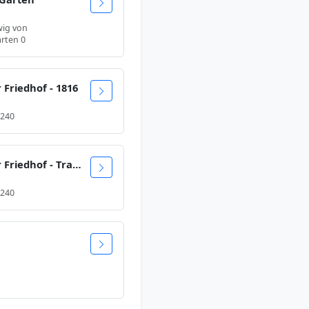
wig von
arten 0
r Friedhof - 1816
 240
Alter Israelitischer Friedhof - Trauerhalle
 240