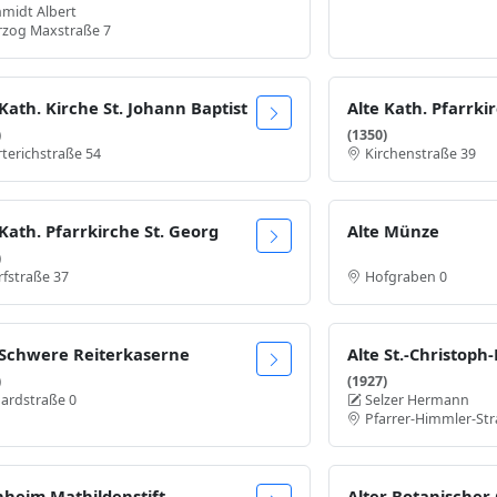
midt Albert
rzog Maxstraße 7
 Kath. Kirche St. Johann Baptist
)
(1350)
terichstraße 54
Kirchenstraße 39
 Kath. Pfarrkirche St. Georg
Alte Münze
)
fstraße 37
Hofgraben 0
 Schwere Reiterkaserne
Alte St.-Christoph
)
(1927)
ardstraße 0
Selzer Hermann
Pfarrer-Himmler-Str
nheim Mathildenstift
Alter Botanischer