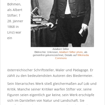
Böhmen,
als Albert
Stifter; †
28. Jänner
1868 in
Linz) war
ein
Adalbert Stifter
Bildrechte: Unknown,
Adalbert Stifter photo
, als
gemeinfrei gekennzeichnet, Details auf
Wikimedia
Commons
österreichischer Schriftsteller, Maler und Pädagoge. Er
zählt zu den bedeutendsten Autoren des Biedermeier.
Sein literarisches Werk stieß gleichermaßen auf Lob und
Kritik. Manche seiner Kritiker warfen Stifter vor, seine
Figuren seien eigentlich gar keine, sein Werk erschöpfe
sich im Darstellen von Natur und Landschaft. Sie