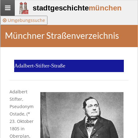
Stadtgeschichte-
stadtgeschichte
münchen
München
Umgebungssuche
Münchner Straßenverzeichnis
Adalbert-Stifter-Straße
Adalbert
Stifter,
Pseudonym
Ostade, (*
23. Oktober
1805 in
Oberplan,