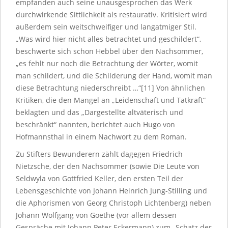
empfanden auch seine unausgesprochen das Werk
durchwirkende Sittlichkeit als restaurativ. Kritisiert wird
außerdem sein weitschweifiger und langatmiger Stil.
„Was wird hier nicht alles betrachtet und geschildert“,
beschwerte sich schon Hebbel über den Nachsommer,
„es fehlt nur noch die Betrachtung der Wörter, womit
man schildert, und die Schilderung der Hand, womit man
diese Betrachtung niederschreibt …“[11] Von ähnlichen
Kritiken, die den Mangel an „Leidenschaft und Tatkraft“
beklagten und das „Dargestellte altväterisch und
beschränkt“ nannten, berichtet auch Hugo von
Hofmannsthal in einem Nachwort zu dem Roman.
Zu Stifters Bewunderern zählt dagegen Friedrich
Nietzsche, der den Nachsommer (sowie Die Leute von
Seldwyla von Gottfried Keller, den ersten Teil der
Lebensgeschichte von Johann Heinrich Jung-Stilling und
die Aphorismen von Georg Christoph Lichtenberg) neben
Johann Wolfgang von Goethe (vor allem dessen
Gespräche mit Johann Peter Eckermann) zum „Schatz der