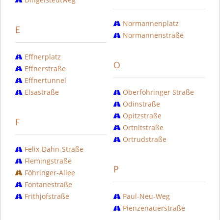
Normannenplatz
E
Normannenstraße
Effnerplatz
O
Effnerstraße
Effnertunnel
Elsastraße
Oberföhringer Straße
Odinstraße
Opitzstraße
F
Ortnitstraße
Ortrudstraße
Felix-Dahn-Straße
Flemingstraße
P
Föhringer-Allee
Fontanestraße
Frithjofstraße
Paul-Neu-Weg
Pienzenauerstraße