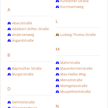
Kufsteiner Straße
Kurzmannweg
A
L
Abacostraße
Adalbert-Stifter-Straße
Andersenweg
Ludwig-Thoma-Straße
Asgardstraße
M
B
Mahirstraße
Bayreuther Straße
Mauerkircherstraße
Bürgerstraße
Max-Halbe-Weg
Menzelstraße
Montgelasstraße
D
Muspelheimstraße
Dehmelstraße
N
Dingelstedtweg