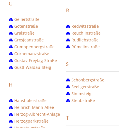
G
R
Gellertstraße
Gotenstraße
Redwitzstraße
Gralstraße
Reuchlinstraße
Grosjeanstraße
Rudliebstraße
Gumppenbergstraße
Rümelinstraße
Gurnemanzstraße
Gustav-Freytag-Straße
S
Gustl-Waldau-Steig
Schönbergstraße
H
Seeligerstraße
Simmsteig
Haushoferstraße
Steubstraße
Heinrich-Mann-Allee
Herzog-Albrecht-Anlage
T
Herzogparkstraße
Hornsteinstraße