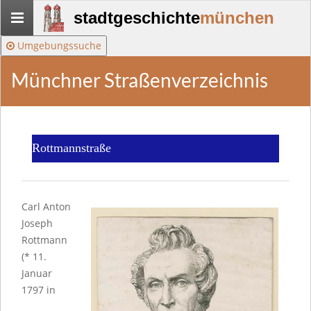
Stadtgeschichte-
stadtgeschichte
münchen
München
Umgebungssuche
Münchner Straßenverzeichnis
Rottmannstraße
Carl Anton
Joseph
Rottmann
(* 11.
Januar
1797 in