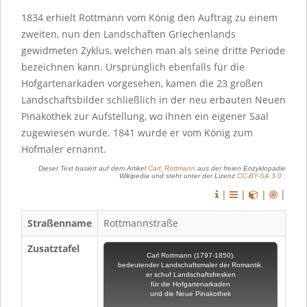
1834 erhielt Rottmann vom König den Auftrag zu einem
zweiten, nun den Landschaften Griechenlands
gewidmeten Zyklus, welchen man als seine dritte Periode
bezeichnen kann. Ursprünglich ebenfalls für die
Hofgartenarkaden vorgesehen, kamen die 23 großen
Landschaftsbilder schließlich in der neu erbauten Neuen
Pinakothek zur Aufstellung, wo ihnen ein eigener Saal
zugewiesen wurde. 1841 wurde er vom König zum
Hofmaler ernannt.
Dieser Text basiert auf dem Artikel
Carl_Rottmann
aus der freien Enzyklopädie
Wikipedia und steht unter der Lizenz
CC-BY-SA 3.0
.
|
|
|
|
Straßenname
Rottmannstraße
Zusatztafel
Carl Rottmann (1797-1850).
bedeutender Landschaftsmaler der Romantik.
er schuf Landschaftsfresken
für die Hofgartenarkaden
und die Neue Pinakothek