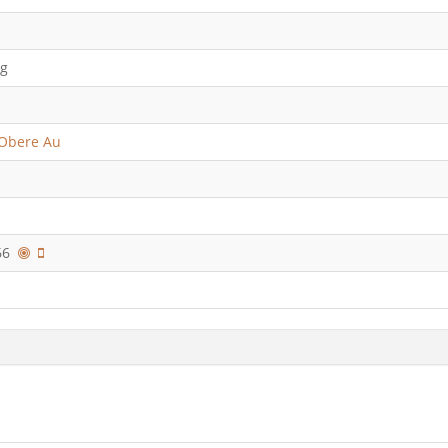
g
Obere Au
866