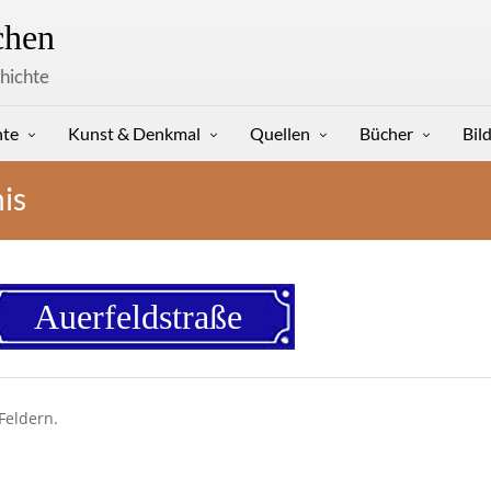
hen
hichte
hte
Kunst & Denkmal
Quellen
Bücher
Bil
is
Auerfeldstraße
Feldern.