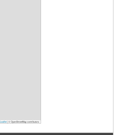
Leaflet
|
© OpenStreetMap contributors