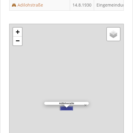
Adilohstraße
14.8.1930
Eingemeindung (
+
−
Adilohstraße
×