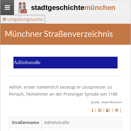
Stadtgeschichte-
stadtgeschichte
münchen
München
Umgebungssuche
Münchner Straßenverzeichnis
Adilohstraße
Adiloh, erster namentlich bezeugt er Leutpriester zu
Perlach, Teilnehmer an der Preisinger Synode von 1180
Quelle: Stadt München
|
|
|
|
Straßenname
Adilohstraße