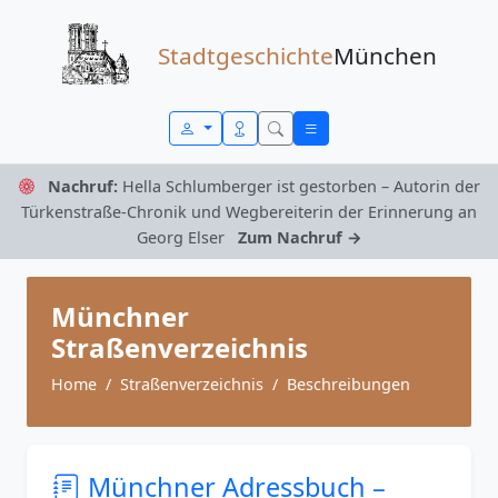
Zum Inhalt springen
Stadtgeschichte
München
Nachruf:
Hella Schlumberger ist gestorben – Autorin der
Türkenstraße-Chronik und Wegbereiterin der Erinnerung an
Georg Elser
Zum Nachruf →
Münchner
Straßenverzeichnis
Home
Straßenverzeichnis
Beschreibungen
Münchner Adressbuch –