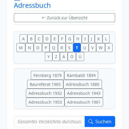
Adressbuch
Zurück zur Übersicht
A
B
C
D
E
F
G
H
I
J
K
L
M
N
O
P
Q
R
S
T
U
V
W
X
Y
Z
Ä
Ö
Ü
Fernberg 1879
Rambaldi 1894
Baureferat 1965
Adressbuch 1880
Adressbuch 1932
Adressbuch 1943
Adressbuch 1953
Adressbuch 1961
Suchen