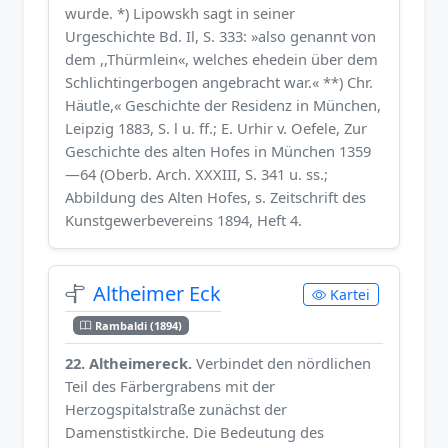
wurde. *) Lipowskh sagt in seiner
Urgeschichte Bd. Il, S. 333: »also genannt von
dem ,,Thürmlein«, welches ehedein über dem
Schlichtingerbogen angebracht war.« **) Chr.
Häutle,« Geschichte der Residenz in München,
Leipzig 1883, S. l u. ff.; E. Urhir v. Oefele, Zur
Geschichte des alten Hofes in München 1359
—64 (Oberb. Arch. XXXIII, S. 341 u. ss.;
Abbildung des Alten Hofes, s. Zeitschrift des
Kunstgewerbevereins 1894, Heft 4.
Altheimer Eck
Kartei
Rambaldi (1894)
22. Altheimereck.
Verbindet den nördlichen
Teil des Färbergrabens mit der
Herzogspitalstraße zunächst der
Damenstistkirche. Die Bedeutung des