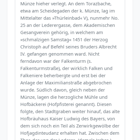
Münze hieher verlegt. An dem Torazbache,
etwa am Scheidegaden der k. Münze, lag im
Mittelalter das »Thürleinbad« V), nunmehr No.
25 an der Lederergasse, dem Akademischen
Gesangverein gehörig, in welchem am
»schmalzigen Samstag« 1451 der Herzog
Christoph auf Befehl seines Bruders Albrecht
IV. gefangen genommen ward. Nicht
ferndavon war der Falkenturm (s.
Falkenturmstraße), der wirklich Falken und
Falkeniere beherbergte und erst bei der
Anlage der Maximilianstraße abgebrochen
wurde. Südlich davon, gleich neben der
Münze, lagen die herzogliche Mühle und
Hofbäckerei (Hofpfisterei genannt). Diesen
folgte, den Stadtgraben weiter hinauf, das alte
Hofbräuhaus Kaiser Ludwig des Bayers, von
dem sich noch ein Teil als Zerwirkgewölbe der
Hofjagdinteudanz erhalten hat. Zwischen dem
Thor, das von der Lederer- (damals Jrcher-)