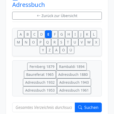
Adressbuch
Zurück zur Übersicht
A
B
C
D
E
F
G
H
I
J
K
L
M
N
O
P
Q
R
S
T
U
V
W
X
Y
Z
Ä
Ö
Ü
Fernberg 1879
Rambaldi 1894
Baureferat 1965
Adressbuch 1880
Adressbuch 1932
Adressbuch 1943
Adressbuch 1953
Adressbuch 1961
Suchen