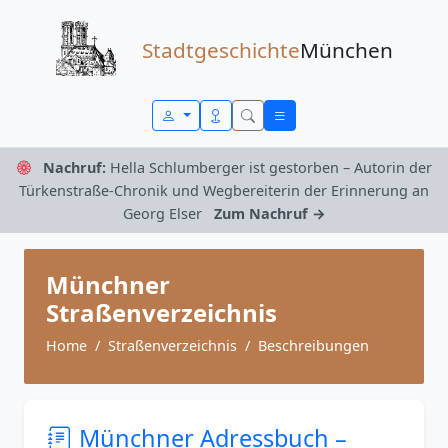
Zum Inhalt springen
Stadtgeschichte
München
Nachruf:
Hella Schlumberger ist gestorben – Autorin der
Türkenstraße-Chronik und Wegbereiterin der Erinnerung an
Georg Elser
Zum Nachruf →
Münchner
Straßenverzeichnis
Home
Straßenverzeichnis
Beschreibungen
Münchner Adressbuch –