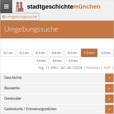
Stadtgeschichte-
stadtgeschichte
münchen
München
Umgebungssuche
Umgebungssuche
1,0 km
0,1 km
0,2 km
0,3 km
0,4 km
0,5 km
2,0 km
3,0 km
4,0 km
5,0 km
lng: 11.5951, lat: 48.12028 |
Position
|
KGP
|
Geschichte
Bauwerke
Denkmäler
Gedenkorte / Erinnerungszeichen