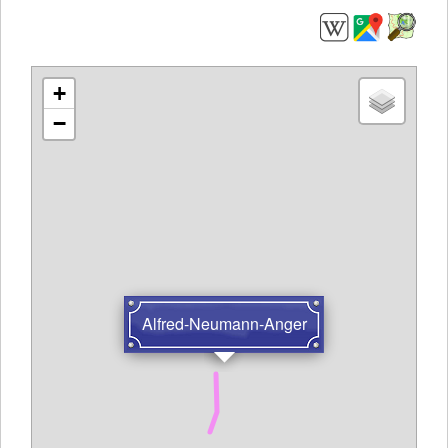
+
−
Alfred-Neumann-Anger