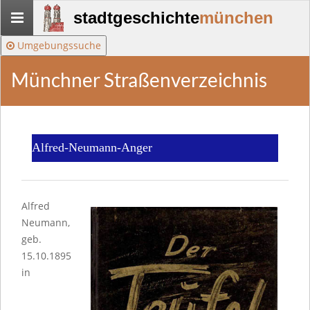
Stadtgeschichte-
stadtgeschichte
münchen
München
Umgebungssuche
Münchner Straßenverzeichnis
Alfred-Neumann-Anger
Alfred
Neumann,
geb.
15.10.1895
in