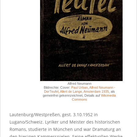
Alfred Neumann
Bildrechte: Cover:
Paul Urban
,
Alfred Neumann -
DerTeufel, Allert de Lange, Amsterdam 1935
, als
gemeinfrei gekennzeichnet, Details auf
Wikimedia
Commons
Lautenburg/Westpreßen, gest. 3.10.1952 in
Lugano/Schweiz. Lyriker und Meister des historischen
Romans, studierte in München und war Dramaturg an
den hiesigen Kammerspielen. Seine effektvollen Werke