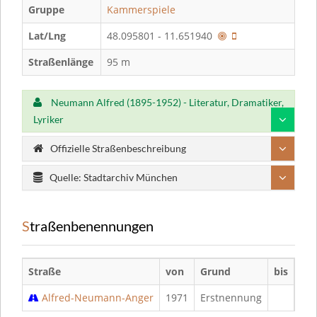
Gruppe
Kammerspiele
Lat/Lng
48.095801 - 11.651940
Straßenlänge
95 m
Neumann Alfred (1895-1952) - Literatur, Dramatiker,
Lyriker
Offizielle Straßenbeschreibung
Quelle: Stadtarchiv München
Straßenbenennungen
Straße
von
Grund
bis
Gr
Alfred-Neumann-Anger
1971
Erstnennung