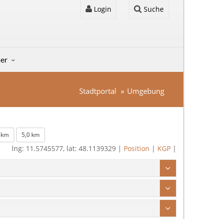
Login
Suche
der
Stadtportal
Umgebung
 km
5,0 km
lng: 11.5745577, lat: 48.1139329 |
Position
|
KGP
|