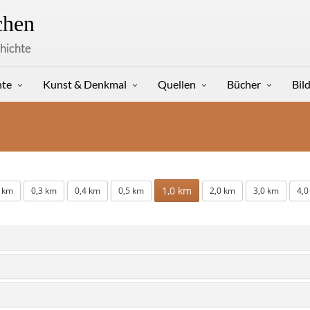
hen
hichte
hte
Kunst & Denkmal
Quellen
Bücher
Bil
1,0 km
2 km
0,3 km
0,4 km
0,5 km
2,0 km
3,0 km
4,0