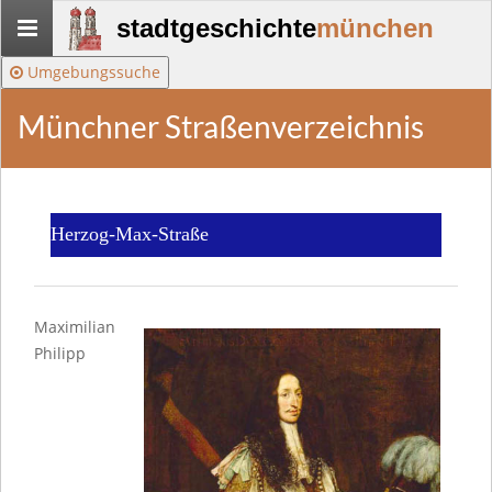
Stadtgeschichte-
stadtgeschichte
münchen
München
Umgebungssuche
Münchner Straßenverzeichnis
Herzog-Max-Straße
Maximilian
Philipp