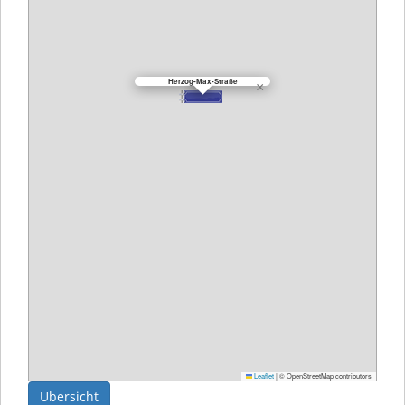
Herzog-Max-Straße
×
Leaflet
|
© OpenStreetMap contributors
Übersicht