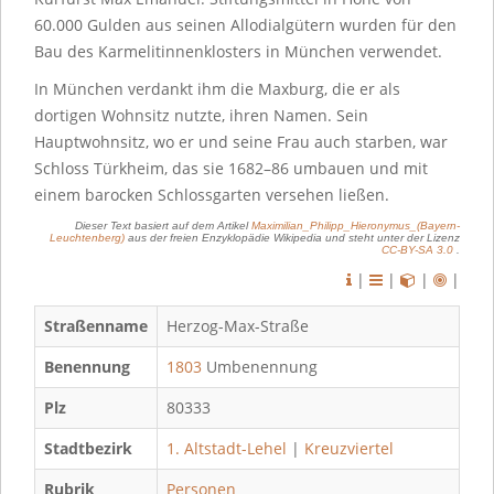
60.000 Gulden aus seinen Allodialgütern wurden für den
Bau des Karmelitinnenklosters in München verwendet.
In München verdankt ihm die Maxburg, die er als
dortigen Wohnsitz nutzte, ihren Namen. Sein
Hauptwohnsitz, wo er und seine Frau auch starben, war
Schloss Türkheim, das sie 1682–86 umbauen und mit
einem barocken Schlossgarten versehen ließen.
Dieser Text basiert auf dem Artikel
Maximilian_Philipp_Hieronymus_(Bayern-
Leuchtenberg)
aus der freien Enzyklopädie Wikipedia und steht unter der Lizenz
CC-BY-SA 3.0
.
|
|
|
|
Straßenname
Herzog-Max-Straße
Benennung
1803
Umbenennung
Plz
80333
Stadtbezirk
1. Altstadt-Lehel
|
Kreuzviertel
Rubrik
Personen