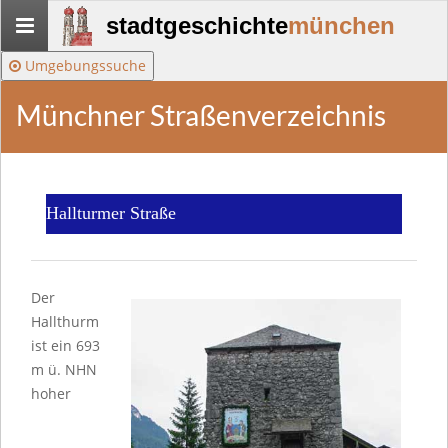
Stadtgeschichte-
stadtgeschichte
münchen
München
Umgebungssuche
Münchner Straßenverzeichnis
Hallturmer Straße
Der
Hallthurm
ist ein 693
m ü. NHN
hoher