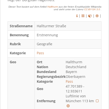
Dieser Text basiert auf dem Artikel
Hallthurm
aus der freien Enzyklopädie Wikipedia
und steht unter der Lizenz
CC-BY-SA 3.0
.
|
|
|
|
Straßenname
Hallturmer Straße
Benennung
Erstnennung
Rubrik
Geografie
Kategorie
Pass
Geo
Ort
Hallthurm
Nation
Deutschland
Bundesland
Bayern
Regierungsbezirk
Oberbayern
Kategorie
Pass
47.701389 -
Geo
12.933611
Luftlinie von
Entfernung
München 113 km