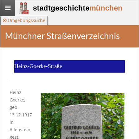
Stadtgeschichte-
stadtgeschichte
münchen
München
Umgebungssuche
Münchner Straßenverzeichnis
Heinz-Goerke-Straße
Heinz
Goerke,
geb.
13.12.1917
in
Allenstein,
gest.