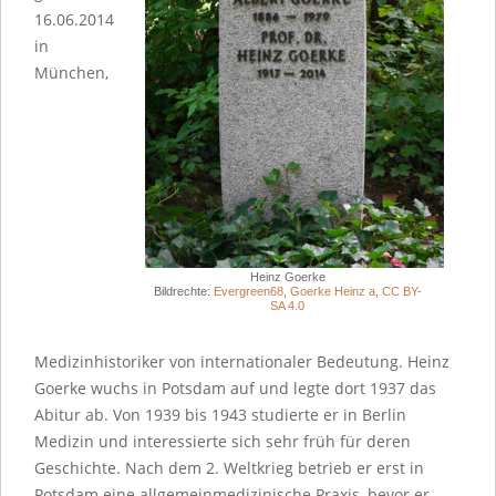
16.06.2014
in
München,
Heinz Goerke
Bildrechte:
Evergreen68
,
Goerke Heinz a
,
CC BY-
SA 4.0
Medizinhistoriker von internationaler Bedeutung. Heinz
Goerke wuchs in Potsdam auf und legte dort 1937 das
Abitur ab. Von 1939 bis 1943 studierte er in Berlin
Medizin und interessierte sich sehr früh für deren
Geschichte. Nach dem 2. Weltkrieg betrieb er erst in
Potsdam eine allgemeinmedizinische Praxis, bevor er