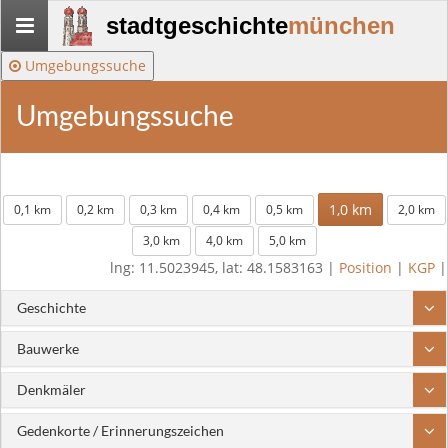
Stadtgeschichte-
stadtgeschichte
münchen
München
Umgebungssuche
Umgebungssuche
1,0 km
0,1 km
0,2 km
0,3 km
0,4 km
0,5 km
2,0 km
3,0 km
4,0 km
5,0 km
lng: 11.5023945, lat: 48.1583163 |
Position
|
KGP
|
Geschichte
Bauwerke
Denkmäler
Gedenkorte / Erinnerungszeichen