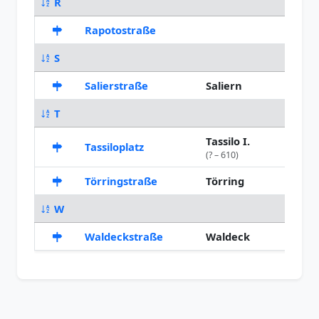
R
Rapotostraße
1945
S
Salierstraße
Saliern
1899
T
Tassilo I.
Tassiloplatz
1900
(? – 610)
Törringstraße
Törring
1897
W
Waldeckstraße
Waldeck
1899