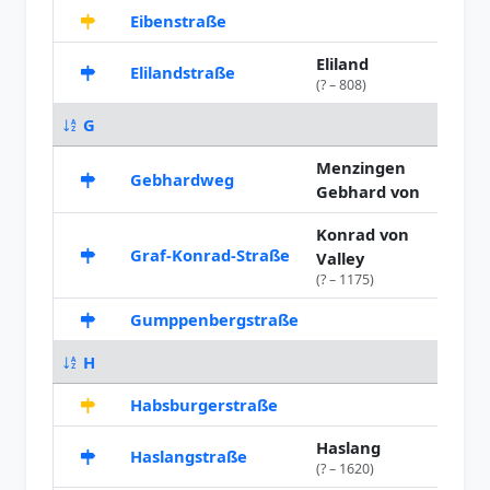
Eibenstraße
1927
Eliland
Elilandstraße
1914
(? – 808)
G
Menzingen
Gebhardweg
1947
Gebhard von
Konrad von
Graf-Konrad-Straße
1913
Valley
(? – 1175)
Gumppenbergstraße
1908
H
Habsburgerstraße
1894
Haslang
Haslangstraße
1956
(? – 1620)