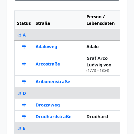
Person /
Status
Straße
Lebensdaten
Benan
A
Adaloweg
Adalo
1956
Graf Arco
Arcostraße
1862
Ludwig von
(1773 – 1854)
Aribonenstraße
1960
D
Drozzaweg
1958
Drudhardstraße
Drudhard
1947
E