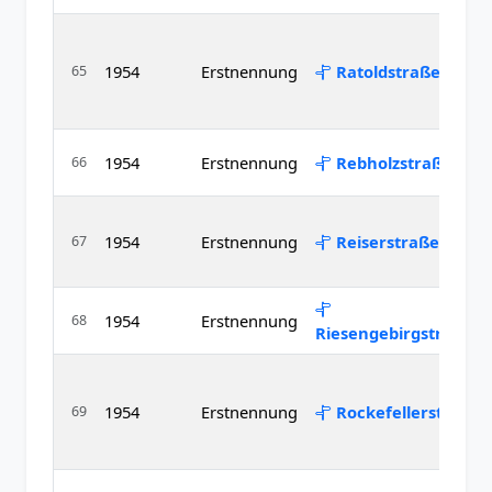
1954
Erstnennung
Ratoldstraße
65
1954
Erstnennung
Rebholzstraße
66
1954
Erstnennung
Reiserstraße
67
1954
Erstnennung
68
Riesengebirgstraße
1954
Erstnennung
Rockefellerstraße
69