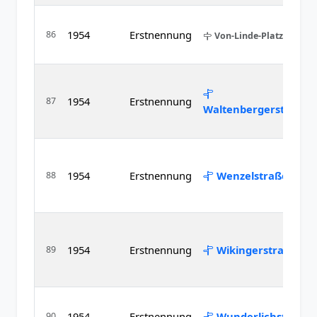
1954
Erstnennung
86
Von-Linde-Platz
1954
Erstnennung
87
Waltenbergerstraße
1954
Erstnennung
Wenzelstraße
88
1954
Erstnennung
Wikingerstraße
89
1954
Erstnennung
Wunderlichstraße
90