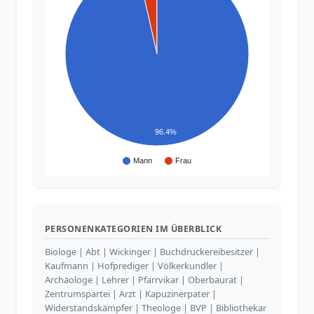
96.4%
Mann
Frau
PERSONENKATEGORIEN IM ÜBERBLICK
Biologe | Abt | Wickinger | Buchdruckereibesitzer |
Kaufmann | Hofprediger | Völkerkundler |
Archäologe | Lehrer | Pfarrvikar | Oberbaurat |
Zentrumspartei | Arzt | Kapuzinerpater |
Widerstandskämpfer | Theologe | BVP | Bibliothekar