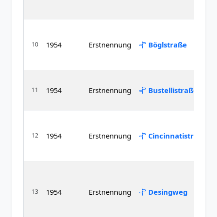
1954
Erstnennung
Böglstraße
10
1954
Erstnennung
Bustellistraße
11
1954
Erstnennung
Cincinnatistraße
12
1954
Erstnennung
Desingweg
13