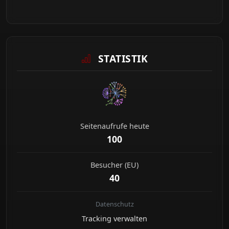
STATISTIK
Seitenaufrufe heute
100
Besucher (EU)
40
Datenschutz
Tracking verwalten