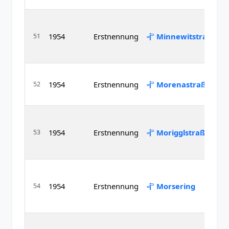
1954
Erstnennung
Minnewitstraße
51
1954
Erstnennung
Morenastraße
52
1954
Erstnennung
Morigglstraße
53
1954
Erstnennung
Morsering
54