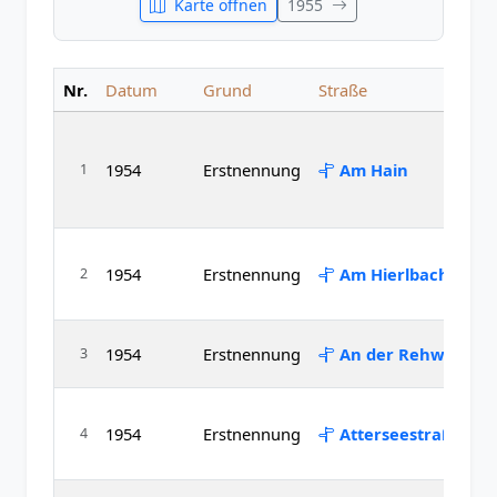
Karte öffnen
1955
Nr.
Datum
Grund
Straße
1954
Erstnennung
Am Hain
1
1954
Erstnennung
Am Hierlbach
2
1954
Erstnennung
An der Rehwiese
3
1954
Erstnennung
Atterseestraße
4