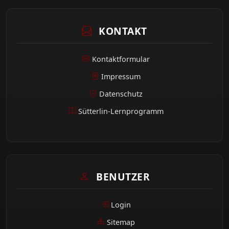
KONTAKT
Kontaktformular
Impressum
Datenschutz
Sütterlin-Lernprogramm
BENUTZER
Login
Sitemap