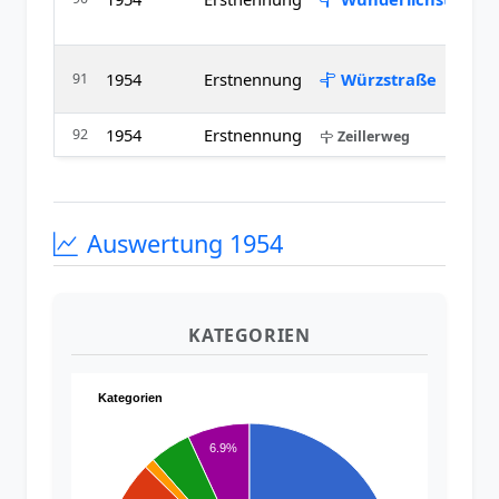
1954
Erstnennung
Würzstraße
91
1954
Erstnennung
92
Zeillerweg
Auswertung 1954
KATEGORIEN
Kategorien
6.9%