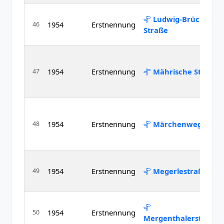
Ludwig-Brück-
1954
Erstnennung
46
Straße
1954
Erstnennung
Mährische Straße
47
1954
Erstnennung
Märchenweg
48
1954
Erstnennung
Megerlestraße
49
1954
Erstnennung
50
Mergenthalerstraße