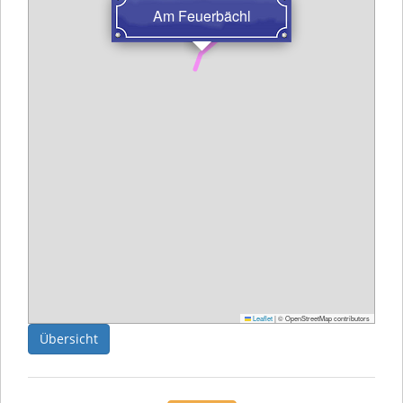
Am Feuerbächl
Leaflet
|
© OpenStreetMap contributors
Übersicht