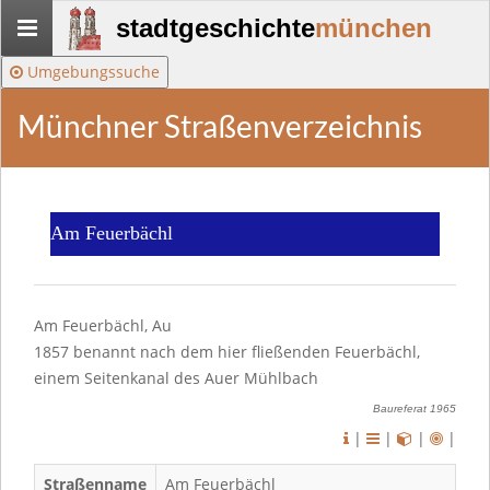
Stadtgeschichte-
stadtgeschichte
münchen
München
Umgebungssuche
Münchner Straßenverzeichnis
Am Feuerbächl
Am Feuerbächl, Au
1857 benannt nach dem hier fließenden Feuerbächl,
einem Seitenkanal des Auer Mühlbach
Baureferat 1965
|
|
|
|
Straßenname
Am Feuerbächl