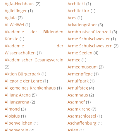
Agfa-Hochhaus
(2)
Architekt
(1)
Agilolfinger
(1)
Architektur
(1)
Aglaia
(2)
Ares
(1)
Ai WeiWei
(1)
Arkadengräber
(6)
Akademie der Bildenden
Armbrustschützenzelt
(3)
Künste
(1)
Arme Schulschwester
(1)
Akademie der
Arme Schulschwestern
(2)
Wissenschaften
(1)
Arme Seelen
(4)
Akademischer Gesangsverein
Armee
(1)
(2)
Armeemuseum
(2)
Aktion Bürgerpark
(1)
Armenpflege
(1)
Allegorie der Lehre
(1)
Arnulfpark
(1)
Allgemeines Krankenhaus
(1)
Arnulfsteg
(4)
Allianz Arena
(5)
Asamhaus
(2)
Allianzarena
(2)
Asamhof
(1)
Almond
(3)
Asamkirche
(7)
Aloisius
(1)
Asamschlössel
(1)
Alpenveilchen
(1)
Aschaffenburg
(1)
Alpenverein
(2)
Asien
(1)