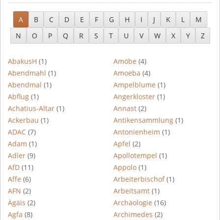
A
B
C
D
E
F
G
H
I
J
K
L
M
N
O
P
Q
R
S
T
U
V
W
X
Y
Z
AbakusH
(1)
Amöbe
(4)
Abendmahl
(1)
Amoeba
(4)
Abendmal
(1)
Ampelblume
(1)
Abflug
(1)
Angerkloster
(1)
Achatius-Altar
(1)
Annast
(2)
Ackerbau
(1)
Antikensammlung
(1)
ADAC
(7)
Antonienheim
(1)
Adam
(1)
Apfel
(2)
Adler
(9)
Apollotempel
(1)
AfD
(11)
Appolo
(1)
Affe
(6)
Arbeiterbischof
(1)
AFN
(2)
Arbeitsamt
(1)
Ägäis
(2)
Archäologie
(16)
Agfa
(8)
Archimedes
(2)