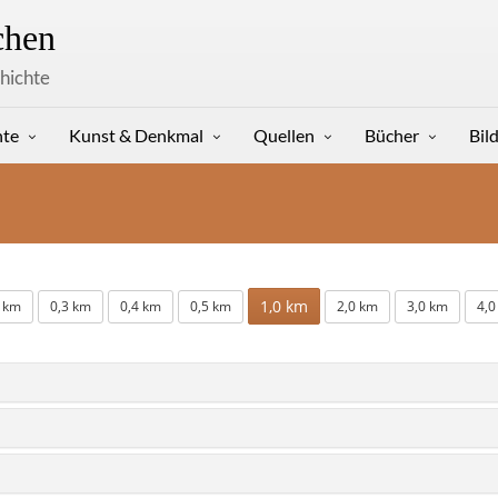
hen
hichte
hte
Kunst & Denkmal
Quellen
Bücher
Bil
1,0 km
2 km
0,3 km
0,4 km
0,5 km
2,0 km
3,0 km
4,0