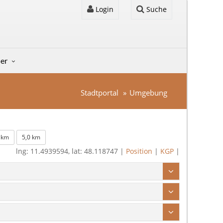
Login
Suche
der
Stadtportal
Umgebung
 km
5,0 km
lng: 11.4939594, lat: 48.118747 |
Position
|
KGP
|