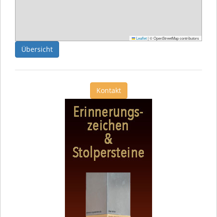
Leaflet
|
© OpenStreetMap contributors
Übersicht
Kontakt