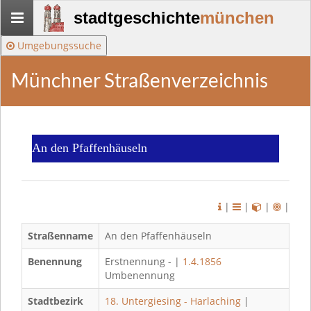
Stadtgeschichte-
stadtgeschichte
münchen
München
Umgebungssuche
Münchner Straßenverzeichnis
An den Pfaffenhäuseln
|
|
|
|
Straßenname
An den Pfaffenhäuseln
Benennung
Erstnennung - |
1.4.1856
Umbenennung
Stadtbezirk
18. Untergiesing - Harlaching
|