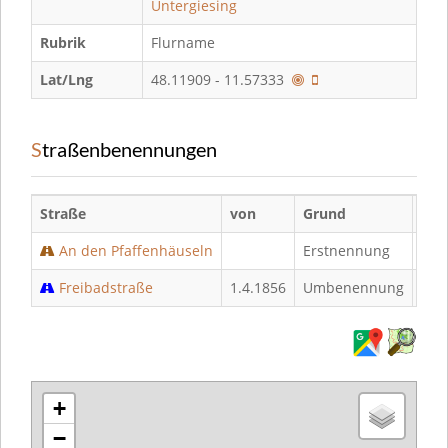
Untergiesing
Rubrik
Flurname
Lat/Lng
48.11909 - 11.57333
Straßenbenennungen
Straße
von
Grund
bis
An den Pfaffenhäuseln
Erstnennung
1.4
Freibadstraße
1.4.1856
Umbenennung
+
−