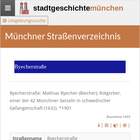
Stadtgeschichte-
stadtgeschichte
münchen
München
Umgebungssuche
Münchner Straßenverzeichnis
Byecherstraße
Byecherstraße: Mathias Byecher (Biecher), Rotgsrber,
einer der 42 Münchner Geiseln in schwedischer
Gefangenschaft (1632). *1901
Baureferat 1965
|
|
|
|
Straßenname
Byecherstraße