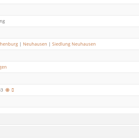
ng
phenburg
|
Neuhausen
|
Siedlung Neuhausen
ngen
033