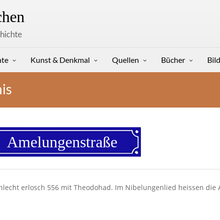
hen
hichte
hte
Kunst & Denkmal
Quellen
Bücher
Bil
is
Amelungenstraße
chlecht erlosch 556 mit Theodohad. Im Nibelungenlied heissen di