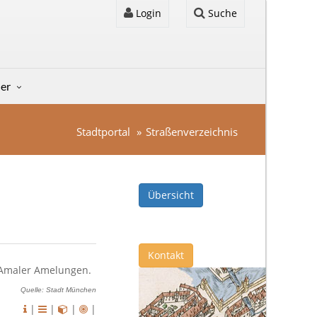
Login
Suche
der
Stadtportal
Straßenverzeichnis
Übersicht
Kontakt
e Amaler Amelungen.
Quelle: Stadt München
|
|
|
|